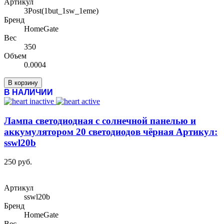
Артикул
3Post(1but_1sw_1eme)
Бренд
HomeGate
Вес
350
Объем
0.0004
В корзину
В НАЛИЧИИ
Лампа светодиодная с солнечной панелью и
аккумулятором 20 светодиодов чёрная Артикул:
sswl20b
250 руб.
Артикул
sswl20b
Бренд
HomeGate
Вес