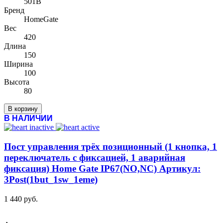
501B
Бренд
HomeGate
Вес
420
Длина
150
Ширина
100
Высота
80
В корзину
В НАЛИЧИИ
Пост управления трёх позиционный (1 кнопка, 1
переключатель с фиксацией, 1 аварийная
фиксация) Home Gate IP67(NO,NC) Артикул:
3Post(1but_1sw_1eme)
1 440 руб.