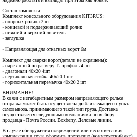
надежно работать и выглядят при этом как новые.
Состав комплекта
Комплект консольного оборудования KIT3RUS:
- опорных ролика 2шт
- концевой и поддерживающий ролик
- нижний и верхний ловитель
- заглушка
- Направляющая для откатных ворот 6м
Комплект для сварки ворот(детали не окрашены):
- нарезанный по размеру Т- профиль 4 шт
- диагонали 40х20 4шт
- вертикальная стойка 40х20 1 шт
- горизонтальная перемычка 40х20 2 шт
ВНИМАНИЕ!
В связи с негабаритным размером направляющего рельса
отправка может быть осуществлена до близлежащего пункта
самовывоза, принимающего такой тип груза. Доставка
осуществляется следующими компаниями по выбору
продавца - Почта России, Boxberry, Деловые линии.
В случае обнаружения повреждений или несоответствия
комплектации груза оформить претензию (коммерческий акт)