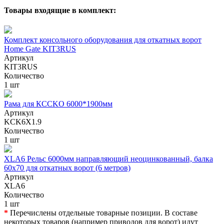
Товары входящие в комплект:
Комплект консольного оборудования для откатных ворот
Home Gate KIT3RUS
Артикул
KIT3RUS
Количество
1 шт
Рама для КССKO 6000*1900мм
Артикул
KCK6X1.9
Количество
1 шт
XLA6 Рельс 6000мм направляющий неоцинкованный, балка
60х70 для откатных ворот (6 метров)
Артикул
XLA6
Количество
1 шт
*
Перечислены отдельные товарные позиции. В составе
некоторых товаров (например приводов для ворот) идут