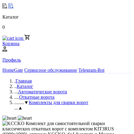
Каталог
0
Корзина
Профиль
HomeGate
Сервисное обслуживание
Telegram-Bot
.
Главная
..
Каталог
...
Автоматические ворота
....
Откатные ворота
.....
...▼
Комплекты для сварки ворот
...▲