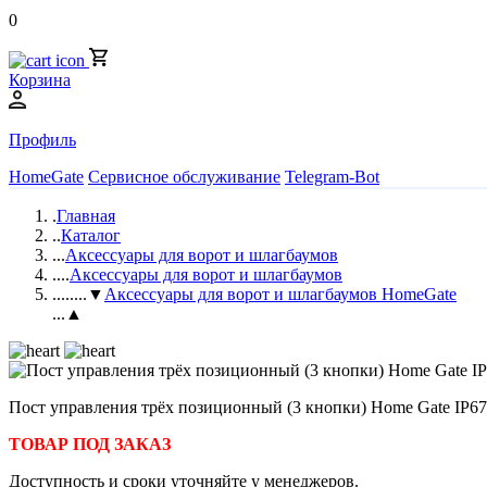
0
Корзина
Профиль
HomeGate
Сервисное обслуживание
Telegram-Bot
.
Главная
..
Каталог
...
Аксессуары для ворот и шлагбаумов
....
Аксессуары для ворот и шлагбаумов
.....
...▼
Аксессуары для ворот и шлагбаумов HomeGate
...▲
Пост управления трёх позиционный (3 кнопки) Home Gate IP67
ТОВАР ПОД ЗАКАЗ
Доступность и сроки уточняйте у менеджеров.