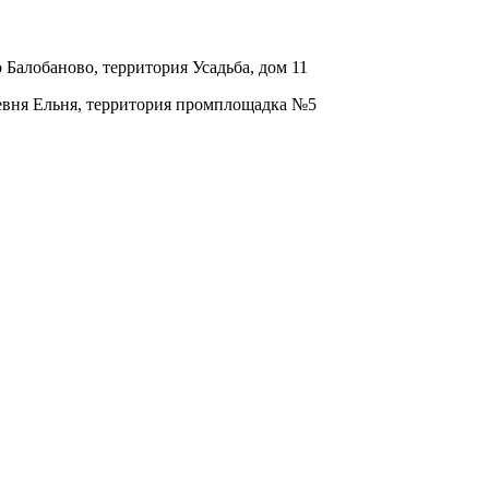
о Балобаново, территория Усадьба, дом 11
ревня Ельня, территория промплощадка №5