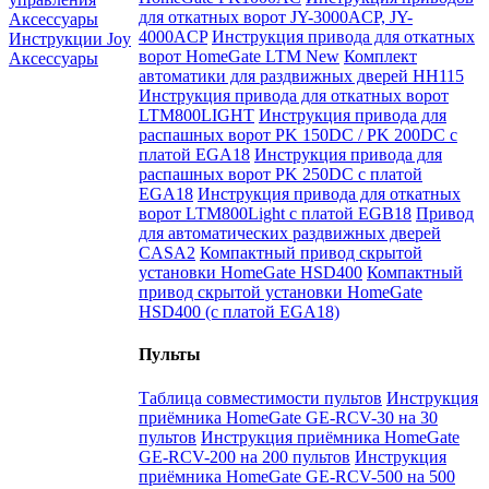
для откатных ворот JY-3000ACP, JY-
Аксессуары
4000ACP
Инструкция привода для откатных
Инструкции Joy
ворот HomeGate LTM New
Комплект
Аксессуары
автоматики для раздвижных дверей HH115
Инструкция привода для откатных ворот
LTM800LIGHT
Инструкция привода для
распашных ворот PK 150DC / PK 200DC с
платой EGA18
Инструкция привода для
распашных ворот PK 250DC с платой
EGA18
Инструкция привода для откатных
ворот LTM800Light с платой EGB18
Привод
для автоматических раздвижных дверей
CASA2
Компактный привод скрытой
установки HomeGate HSD400
Компактный
привод скрытой установки HomeGate
HSD400 (с платой EGA18)
Пульты
Таблица совместимости пультов
Инструкция
приёмника HomeGate GE-RCV-30 на 30
пультов
Инструкция приёмника HomeGate
GE-RCV-200 на 200 пультов
Инструкция
приёмника HomeGate GE-RCV-500 на 500