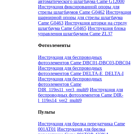
автоматического шлагбаума Came G12000
Инструкция фиксированной опоры для
стрелы шлагбаумов Came G0462
Инструкция
шарнирной опоры для стрелы шлагбаума
Came G0463
Инструкция шторки на стрелу
шлагбаума Came G0465
Инструкция блока
управления шлагбаумом Came ZL37
Фотоэлементы
Инструкция для беспроводных
фотоэлементов Came DBC01-DBC03-DBC04
Инструкция для беспроводных
фотоэлементов Came DELTA-E_DELTA-I
Инструкция для беспроводных
фотоэлементов Came
DIR_119rs11_ver3_multi9
Инструкция для
беспроводных фотоэлементов Came DIR-
l_119rs14_ver2_multi9
Пульты
Инструкция для брелка передатчика Came
001AT01
Инструкция для брелка