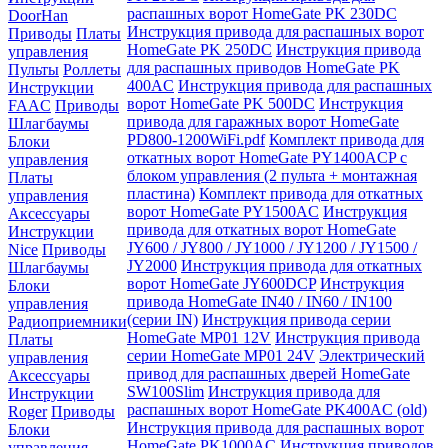
распашных ворот HomeGate PK 230DC
DoorHan
Инструкция привода для распашных ворот
Приводы
Платы
HomeGate PK 250DC
Инструкция привода
управления
для распашных приводов HomeGate PK
Пульты
Роллеты
400AC
Инструкция привода для распашных
Инструкции
ворот HomeGate PK 500DC
Инструкция
FAAC
Приводы
привода для гаражных ворот HomeGate
Шлагбаумы
PD800-1200WiFi.pdf
Комплект привода для
Блоки
откатных ворот HomeGate PY1400ACP с
управления
блоком управления (2 пульта + монтажная
Платы
пластина)
Комплект привода для откатных
управления
ворот HomeGate PY1500AC
Инструкция
Аксессуары
привода для откатных ворот HomeGate
Инструкции
JY600 / JY800 / JY1000 / JY1200 / JY1500 /
Nice
Приводы
JY2000
Инструкция привода для откатных
Шлагбаумы
ворот HomeGate JY600DCP
Инструкция
Блоки
привода HomeGate IN40 / IN60 / IN100
управления
(серии IN)
Инструкция привода серии
Радиоприемники
HomeGate MP01 12V
Инструкция привода
Платы
серии HomeGate MP01 24V
Электрический
управления
привод для распашных дверей HomeGate
Аксессуары
SW100Slim
Инструкция привода для
Инструкции
распашных ворот HomeGate PK400AC (old)
Roger
Приводы
Инструкция привода для распашных ворот
Блоки
HomeGate PK1000AC
Инструкция приводов
управления