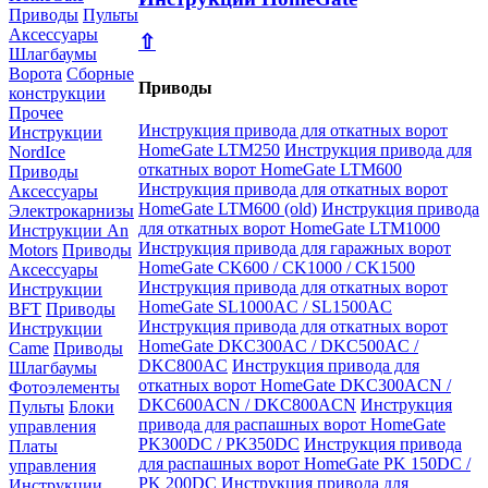
Приводы
Пульты
Аксессуары
⇧
Шлагбаумы
Ворота
Сборные
Приводы
конструкции
Прочее
Инструкция привода для откатных ворот
Инструкции
HomeGate LTM250
Инструкция привода для
NordIce
откатных ворот HomeGate LTM600
Приводы
Инструкция привода для откатных ворот
Аксессуары
HomeGate LTM600 (old)
Инструкция привода
Электрокарнизы
для откатных ворот HomeGate LTM1000
Инструкции An
Инструкция привода для гаражных ворот
Motors
Приводы
HomeGate CK600 / CK1000 / CK1500
Аксессуары
Инструкция привода для откатных ворот
Инструкции
HomeGate SL1000AC / SL1500AC
BFT
Приводы
Инструкция привода для откатных ворот
Инструкции
HomeGate DKC300AC / DKC500AC /
Came
Приводы
DKC800AC
Инструкция привода для
Шлагбаумы
откатных ворот HomeGate DKC300ACN /
Фотоэлементы
DKC600ACN / DKC800ACN
Инструкция
Пульты
Блоки
привода для распашных ворот HomeGate
управления
PK300DC / PK350DC
Инструкция привода
Платы
для распашных ворот HomeGate PK 150DC /
управления
PK 200DC
Инструкция привода для
Инструкции