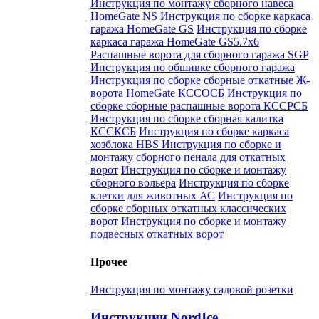
Инструкция по монтажу сборного навеса
HomeGate NS
Инструкция по сборке каркаса
гаража HomeGate GS
Инструкция по сборке
каркаса гаража HomeGate GS5.7x6
Распашные ворота для сборного гаража SGP
Инструкция по обшивке сборного гаража
Инструкция по сборке сборные откатные Ж-
ворота HomeGate КССОСБ
Инструкция по
сборке сборные распашные ворота КССРСБ
Инструкция по сборке сборная калитка
КССКСБ
Инструкция по сборке каркаса
хозблока HBS
Инструкция по сборке и
монтажу сборного пенала для откатных
ворот
Инструкция по сборке и монтажу
сборного вольера
Инструкция по сборке
клетки для животных АС
Инструкция по
сборке сборных откатных классических
ворот
Инструкция по сборке и монтажу
подвесных откатных ворот
Прочее
Инструкция по монтажу садовой розетки
Инструкции NordIce