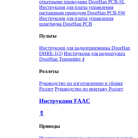
откатными приводами DoorHan PCB-SL
Инструкция для платы управления
распашным приводом DoorHan PCB-SW
Инструкция для платы управления
шлагбаума DoorHan PCB
Пульты
Инструкция для радиоприемника DoorHan
DHRE-1(2)
Инструкция для радиопульта
DoorHan Transmitter 4
Роллеты
Руководство по изготовлению и сборке
Роллет
Руководство по монтажу Роллет
Инструкции FAAC
⇧
Приводы