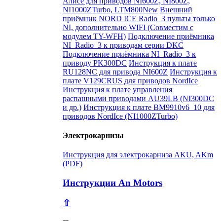
Алисе для приводов NI600Z, NI800Z,
NI1000ZTurbo, LTM800New
Внешний
приёмник NORD ICE Radio_3 пульты только
NI, дополнительно WIFI (Совместим с
модулем TY-WFH)
Подключение приёмника
NI_Radio_3 к приводам серии DKC
Подключение приёмника NI_Radio_3 к
приводу PK300DC
Инструкция к плате
RU128NC для привода NI600Z
Инструкция к
плате V129CRUS для приводов NordIce
Инструкция к плате управления
распашными приводами AU39LB (NI300DC
и др.)
Инструкция к плате BM9910v6_10 для
приводов NordIce (NI1000ZTurbo)
Электрокарнизы
Инструкция для электрокарниза AKU, AKm
(PDF)
Инструкции An Motors
⇧