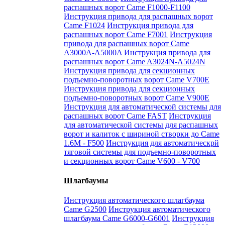
распашных ворот Came F1000-F1100
Инструкция привода для распашных ворот
Came F1024
Инструкция привода для
распашных ворот Came F7001
Инструкция
привода для распашных ворот Came
A3000A-A5000A
Инструкция привода для
распашных ворот Came A3024N-A5024N
Инструкция привода для секционных
подъемно-поворотных ворот Came V700E
Инструкция привода для секционных
подъемно-поворотных ворот Came V900E
Инструкция для автоматической системы для
распашных ворот Came FAST
Инструкция
для автоматической системы для распашных
ворот и калиток с шириной створки до Came
1.6М - F500
Инструкция для автоматическрй
тяговой системы для подъемно-поворотных
и секционных ворот Came V600 - V700
Шлагбаумы
Инструкция автоматического шлагбаума
Came G2500
Инструкция автоматического
шлагбаума Came G6000-G6001
Инструкция