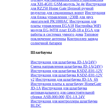
для XH-4G01 GSM-модуль 3g 4g
Инструкция
для RZ250 Home Gate Цепной ручной
редуктор для секционных ворот
Инструкция
для блока управления ~230В для двух
двигателей PK1000AC
Инструкция для
платы управления EGA18
Настройка WiFi
модуля EG-WFH плат EGB-18 и EGA для
работы в системах умного дома
Типовое
поключение антенны
Контроллер заряда
солнечной батареи
Шлагбаумы
Инструкция для шлагбаума JD-1A(24V)
Смена направления шлагбаума JD-1A(24V)
Инструкция для шлагбаума KSDZ-E01-12V
Инструкция для шлагбаума KSDZ-E01-12V
v2
Инструкция для шлагбаума JD-1A_6S
Инструкция платы к шлагбауму HomeGate
JD-1A
Инструкция для шлагбаума
антивандального для самостоятельной
сборки ASB.000.000
JD1-1A 24V
Инструкция для контроллера шлагбаума
BLDC