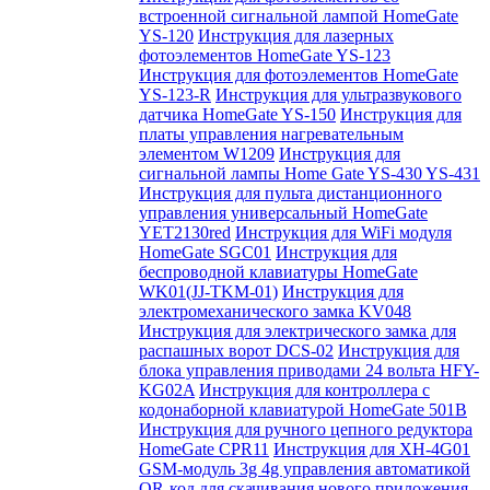
встроенной сигнальной лампой HomeGate
YS-120
Инструкция для лазерных
фотоэлементов HomeGate YS-123
Инструкция для фотоэлементов HomeGate
YS-123-R
Инструкция для ультразвукового
датчика HomeGate YS-150
Инструкция для
платы управления нагревательным
элементом W1209
Инструкция для
сигнальной лампы Home Gate YS-430 YS-431
Инструкция для пульта дистанционного
управления универсальный HomeGate
YET2130red
Инструкция для WiFi модуля
HomeGate SGC01
Инструкция для
беспроводной клавиатуры HomeGate
WK01(JJ-TKM-01)
Инструкция для
электромеханического замка KV048
Инструкция для электрического замка для
распашных ворот DCS-02
Инструкция для
блока управления приводами 24 вольта HFY-
KG02A
Инструкция для контроллера с
кодонаборной клавиатурой HomeGate 501B
Инструкция для ручного цепного редуктора
HomeGate CPR11
Инструкция для XH-4G01
GSM-модуль 3g 4g управления автоматикой
QR-код для скачивания нового приложения