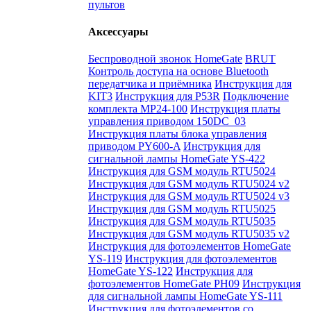
пультов
Аксессуары
Беспроводной звонок HomeGate
BRUT
Контроль доступа на основе Bluetooth
передатчика и приёмника
Инструкция для
KIT3
Инструкция для P53R
Подключение
комплекта MP24-100
Инструкция платы
управления приводом 150DC_03
Инструкция платы блока управления
приводом PY600-A
Инструкция для
сигнальной лампы HomeGate YS-422
Инструкция для GSM модуль RTU5024
Инструкция для GSM модуль RTU5024 v2
Инструкция для GSM модуль RTU5024 v3
Инструкция для GSM модуль RTU5025
Инструкция для GSM модуль RTU5035
Инструкция для GSM модуль RTU5035 v2
Инструкция для фотоэлементов HomeGate
YS-119
Инструкция для фотоэлементов
HomeGate YS-122
Инструкция для
фотоэлементов HomeGate PH09
Инструкция
для сигнальной лампы HomeGate YS-111
Инструкция для фотоэлементов со