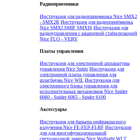
Радиоприемники
Инструкция для радиоприемника Nice SMX2
- SMX2R
Инструкция для радиоприёмника
Nice SMXI SMIF SMXIS
Инструкция для
радиоуправления с кварцевой стабилизацией
Nice FLO - VERY
Платы управления
Инструкция для электронной аппаратуры
управления Nice Spido
Инструкция для
электронной платы управления для
шлагбаума Nice WIL
Инструкция для
электронного блока управления для
исполнительных механизмов Nice Spider
6060 - Spider 6065 - Spider 6100
Аксессуары
Инструкция для барьера инфракрасного
излучения Nice FE-FEP-FI-BF
Инструкция
для для многофункциональной
светодиодной лампы Nice Wallyght WLT