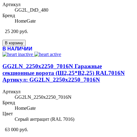
Артикул
GG2L_DtD_480
Бренд
HomeGate
25 200 руб.
В корзину
В НАЛИЧИИ
GG2LN_2250x2250_7016N Гаражные
секционные ворота (Ш2,25*В2,25) RAL7016N
Артикул: GG2LN_2250x2250_7016N
Артикул
GG2LN_2250x2250_7016N
Бренд
HomeGate
Цвет
Серый антрацит (RAL 7016)
63 000 руб.