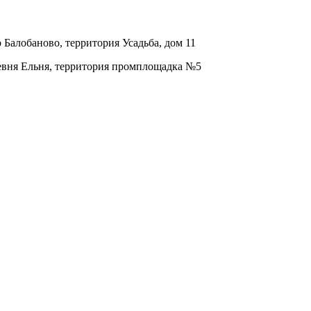
о Балобаново, территория Усадьба, дом 11
ревня Ельня, территория промплощадка №5