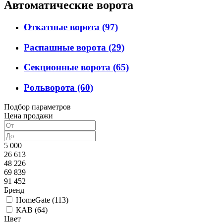
Автоматические ворота
Откатные ворота
(97)
Распашные ворота
(29)
Секционные ворота
(65)
Рольворота
(60)
Подбор параметров
Цена продажи
5 000
26 613
48 226
69 839
91 452
Бренд
HomeGate (
113
)
КАВ (
64
)
Цвет