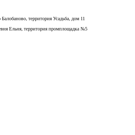
о Балобаново, территория Усадьба, дом 11
ревня Ельня, территория промплощадка №5