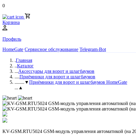
0
Корзина
Профиль
HomeGate
Сервисное обслуживание
Telegram-Bot
.
Главная
..
Каталог
...
Аксессуары для ворот и шлагбаумов
....
Приёмники для ворот и шлагбаумов
.....
...▼
Приёмники для ворот и шлагбаумов HomeGate
...▲
KV-GSM.RTU5024 GSM-модуль управления автоматикой (на 2