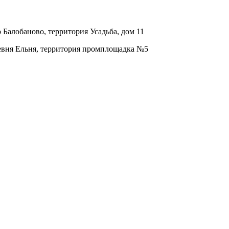
о Балобаново, территория Усадьба, дом 11
ревня Ельня, территория промплощадка №5