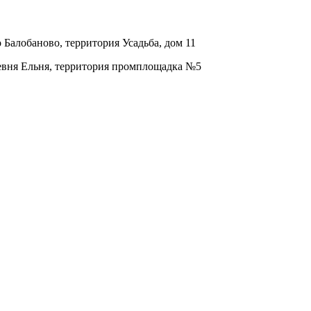
о Балобаново, территория Усадьба, дом 11
ревня Ельня, территория промплощадка №5