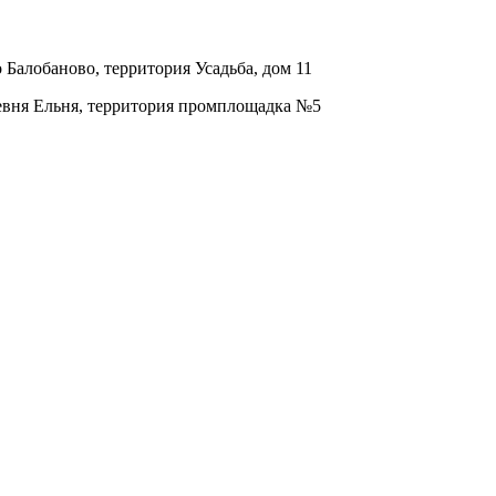
о Балобаново, территория Усадьба, дом 11
ревня Ельня, территория промплощадка №5