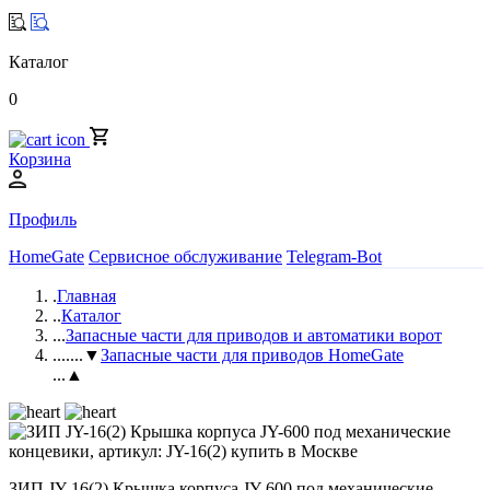
Каталог
0
Корзина
Профиль
HomeGate
Сервисное обслуживание
Telegram-Bot
.
Главная
..
Каталог
...
Запасные части для приводов и автоматики ворот
....
...▼
Запасные части для приводов HomeGate
...▲
ЗИП JY-16(2) Крышка корпуса JY-600 под механические