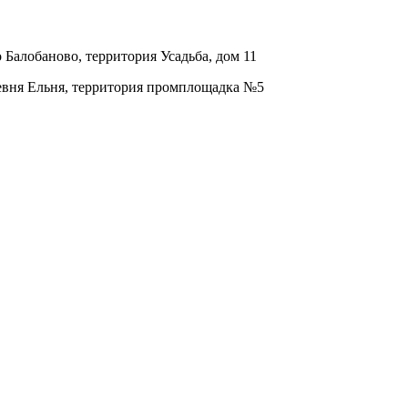
о Балобаново, территория Усадьба, дом 11
ревня Ельня, территория промплощадка №5