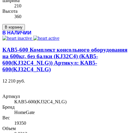
Ширина
210
Высота
360
В корзину
В НАЛИЧИИ
КАВ5-600 Комплект консольного оборудования
на 600кг, без балки (KJ32C4) (КАВ5-
600(KJ32C4_NLG)) Артикул: КАВ5-
600(KJ32C4_NLG)
12 210 руб.
Артикул
КАВ5-600(KJ32C4_NLG)
Бренд
HomeGate
Вес
19350
Объем