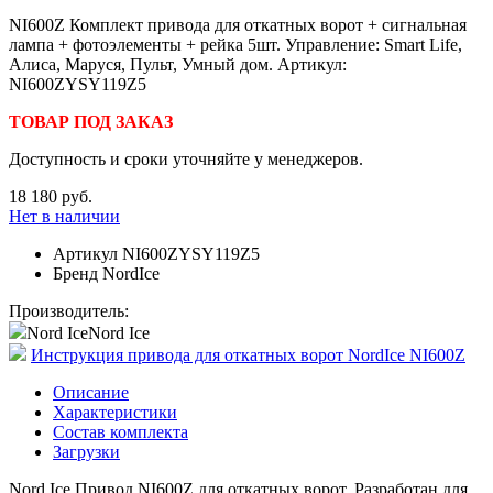
NI600Z Комплект привода для откатных ворот + сигнальная
лампа + фотоэлементы + рейка 5шт. Управление: Smart Life,
Алиса, Маруся, Пульт, Умный дом. Артикул:
NI600ZYSY119Z5
ТОВАР ПОД ЗАКАЗ
Доступность и сроки уточняйте у менеджеров.
18 180 руб.
Нет в наличии
Артикул
NI600ZYSY119Z5
Бренд
NordIce
Производитель:
Nord Ice
Nord Ice
Инструкция привода для откатных ворот NordIce NI600Z
Описание
Характеристики
Состав комплекта
Загрузки
Nord Ice Привод NI600Z для откатных ворот. Разработан для