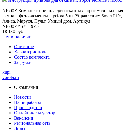
Инструкция привода для откатных ворот NordIce NI600Z
NI600Z Комплект привода для откатных ворот + сигнальная
лампа + фотоэлементы + рейка 5шт. Управление: Smart Life,
Алиса, Маруся, Пульт, Умный дом. Артикул:
NI600ZYSY119Z5
18 180 руб.
Нет в наличии
Описание
Характеристики
Состав комплекта
Загрузки
kupi-
vorota
.ru
О компании
Новости
Наши работы
Производство
Онлайн-калькулятор
Вакансии
Региональная сеть
Дилеры