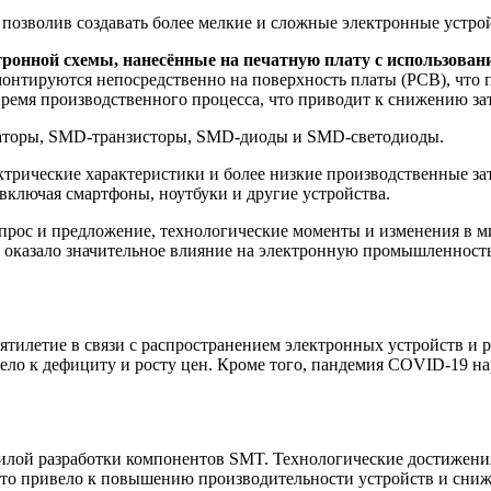
озволив создавать более мелкие и сложные электронные устрой
ронной схемы, нанесённые на печатную плату с использова
онтируются непосредственно на поверхность платы (PCB), что 
 время производственного процесса, что приводит к снижению з
торы, SMD-транзисторы, SMD-диоды и SMD-светодиоды.
рические характеристики и более низкие производственные за
включая смартфоны, ноутбуки и другие устройства.
рос и предложение, технологические моменты и изменения в ми
оказало значительное влияние на электронную промышленность
ятилетие в связи с распространением электронных устройств и 
вело к дефициту и росту цен. Кроме того, пандемия COVID-19 н
ой разработки компонентов SMT. Технологические достижения 
о привело к повышению производительности устройств и сниже