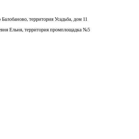
о Балобаново, территория Усадьба, дом 11
ревня Ельня, территория промплощадка №5