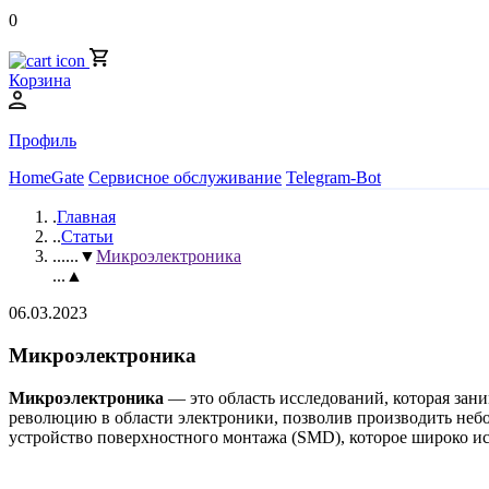
0
Корзина
Профиль
HomeGate
Сервисное обслуживание
Telegram-Bot
.
Главная
..
Статьи
...
...▼
Микроэлектроника
...▲
06.03.2023
Микроэлектроника
Микроэлектроника
— это область исследований, которая за
революцию в области электроники, позволив производить неб
устройство поверхностного монтажа (SMD), которое широко ис