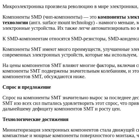
Микроэлектроника произвела революцию в мире электроники, п
Компоненты SMD
(чип-компоненты) — это
компоненты элект
технологии
(англ. surface mount technology) -
намного меньше, м
электронные устройства. Их также легче автоматизировать во
К SMD-компонентам относятся
SMD-резисторы, SMD-конденса
Компоненты SMT имеют много преимуществ, улучшенные элект
современных электронных устройств, которые мы используем, 
На цены компонентов SMT влияют многие факторы, включая сп
компоненты SMT подвержены значительным колебаниям, и это 
компонентов SMT, обсуждаются ниже.
Спрос и предложение
Спрос на компоненты SMT значительно вырос за последнее дес
SMT изо всех сил пытались удовлетворить этот спрос, что при
дальнейшему дефициту компонентов SMT и росту цен.
Технологические достижения
Миниатюризация электронных компонентов стала движущей сил
компактные и мощные компоненты поверхностного монтажа, чт