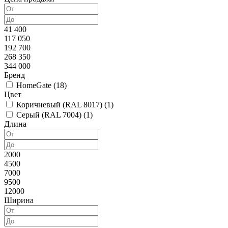
41 400
117 050
192 700
268 350
344 000
Бренд
HomeGate (
18
)
Цвет
Коричневый (RAL 8017) (
1
)
Cерый (RAL 7004) (
1
)
Длина
2000
4500
7000
9500
12000
Ширина