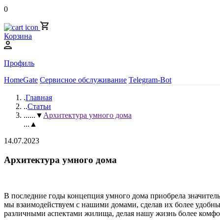
0
Корзина
Профиль
HomeGate
Сервисное обслуживание
Telegram-Bot
.
Главная
..
Статьи
...
...▼
Архитектура умного дома
...▲
14.07.2023
Архитектура умного дома
В последние годы концепция умного дома приобрела значител
мы взаимодействуем с нашими домами, сделав их более удобн
различными аспектами жилища, делая нашу жизнь более комфо