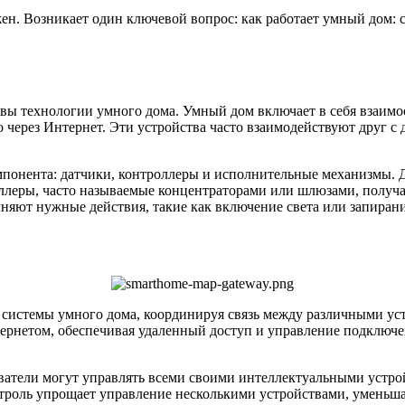
ен. Возникает один ключевой вопрос: как работает умный дом:
овы технологии умного дома. Умный дом включает в себя взаим
 через Интернет. Эти устройства часто взаимодействуют друг с 
мпонента: датчики, контроллеры и исполнительные механизмы. 
оллеры, часто называемые концентраторами или шлюзами, полу
яют нужные действия, такие как включение света или запирани
 системы умного дома, координируя связь между различными у
тернетом, обеспечивая удаленный доступ и управление подклю
атели могут управлять всеми своими интеллектуальными устройс
троль упрощает управление несколькими устройствами, уменьша