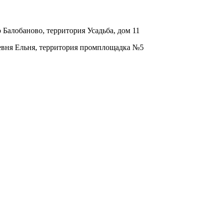
о Балобаново, территория Усадьба, дом 11
ревня Ельня, территория промплощадка №5