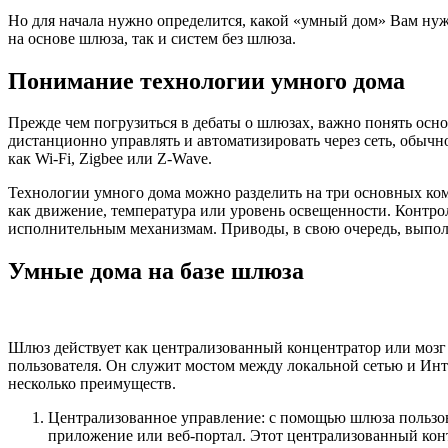
Но для начала нужно определится, какой «умный дом» Вам нуж
на основе шлюза, так и систем без шлюза.
Понимание технологии умного дома
Прежде чем погрузиться в дебаты о шлюзах, важно понять осн
дистанционно управлять и автоматизировать через сеть, обычно
как Wi-Fi, Zigbee или Z-Wave.
Технологии умного дома можно разделить на три основных ко
как движение, температура или уровень освещенности. Контр
исполнительным механизмам. Приводы, в свою очередь, выполн
Умные дома на базе шлюза
Шлюз действует как централизованный концентратор или мозг
пользователя. Он служит мостом между локальной сетью и Ин
несколько преимуществ.
Централизованное управление: с помощью шлюза пользов
приложение или веб-портал. Этот централизованный кон