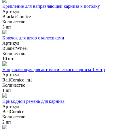
Крепление для направляющей карниза к потолку
Артикул
BracketCornice
Количество
3 шт
Крючок для штор с колесиками
Артикул
RunnerWheel
Количество
10 шт
Направляющая для автоматического карниза 1 метр
Артикул
RailCornice_m1
Количество
1 шт
Приводной ремень для карниза
Артикул
BeltCornice
Количество
2 шт