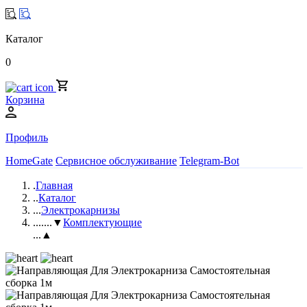
Каталог
0
Корзина
Профиль
HomeGate
Сервисное обслуживание
Telegram-Bot
.
Главная
..
Каталог
...
Электрокарнизы
....
...▼
Комплектующие
...▲