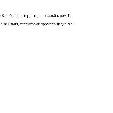
о Балобаново, территория Усадьба, дом 11
ревня Ельня, территория промплощадка №5