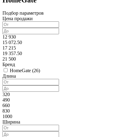
HomeGate
Подбор параметров
Цена продажи
12 930
15 072.50
17 215
19 357.50
21 500
Бренд
HomeGate (
26
)
Длина
320
490
660
830
1000
Ширина