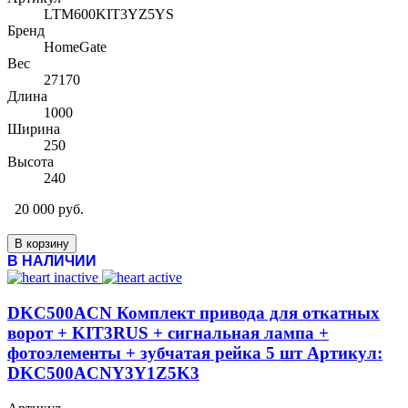
LTM600KIT3YZ5YS
Бренд
HomeGate
Вес
27170
Длина
1000
Ширина
250
Высота
240
20 000 руб.
В корзину
В НАЛИЧИИ
DKC500ACN Комплект привода для откатных
ворот + KIT3RUS + сигнальная лампа +
фотоэлементы + зубчатая рейка 5 шт Артикул:
DKC500ACNY3Y1Z5K3