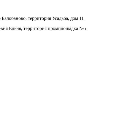
о Балобаново, территория Усадьба, дом 11
ревня Ельня, территория промплощадка №5