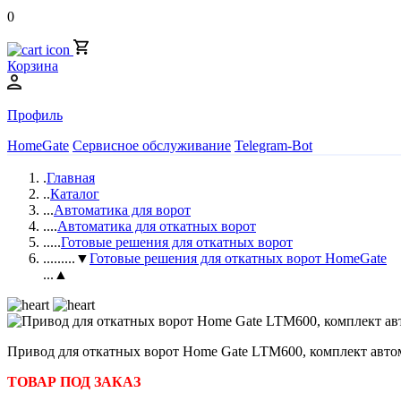
0
Корзина
Профиль
HomeGate
Сервисное обслуживание
Telegram-Bot
.
Главная
..
Каталог
...
Автоматика для ворот
....
Автоматика для откатных ворот
.....
Готовые решения для откатных ворот
......
...▼
Готовые решения для откатных ворот HomeGate
...▲
Привод для откатных ворот Home Gate LTM600, комплект ав
ТОВАР ПОД ЗАКАЗ