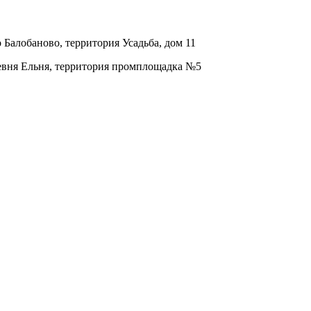
о Балобаново, территория Усадьба, дом 11
ревня Ельня, территория промплощадка №5