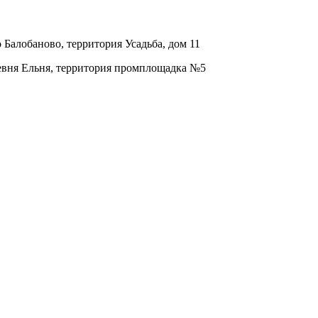
о Балобаново, территория Усадьба, дом 11
ревня Ельня, территория промплощадка №5