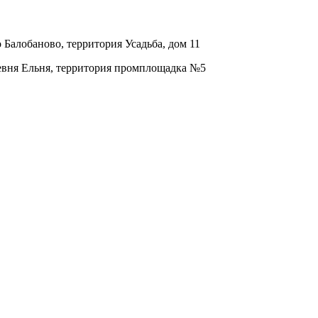
о Балобаново, территория Усадьба, дом 11
ревня Ельня, территория промплощадка №5