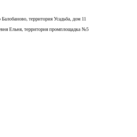
о Балобаново, территория Усадьба, дом 11
ревня Ельня, территория промплощадка №5