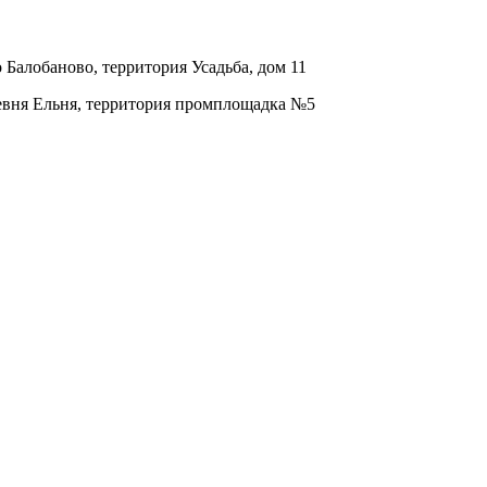
о Балобаново, территория Усадьба, дом 11
ревня Ельня, территория промплощадка №5