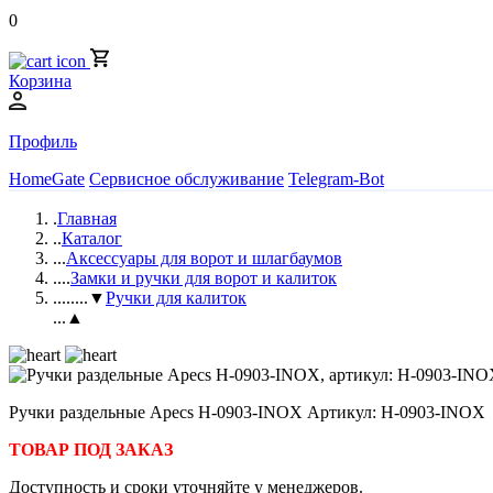
0
Корзина
Профиль
HomeGate
Сервисное обслуживание
Telegram-Bot
.
Главная
..
Каталог
...
Аксессуары для ворот и шлагбаумов
....
Замки и ручки для ворот и калиток
.....
...▼
Ручки для калиток
...▲
Ручки раздельные Apecs H-0903-INOX Артикул: H-0903-INOX
ТОВАР ПОД ЗАКАЗ
Доступность и сроки уточняйте у менеджеров.