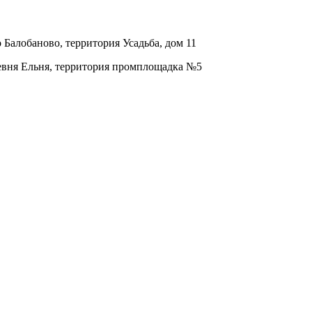
о Балобаново, территория Усадьба, дом 11
ревня Ельня, территория промплощадка №5