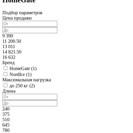
HomeGate
Подбор параметров
Цена продажи
9 390
11 200.50
13 011
14 821.50
16 632
Бренд
HomeGate (
1
)
NordIce (
1
)
Максимальная нагрузка
до 250 кг (
2
)
Длина
240
375
510
645
780