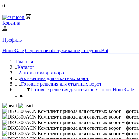
0
Корзина
Профиль
HomeGate
Сервисное обслуживание
Telegram-Bot
.
Главная
..
Каталог
...
Автоматика для ворот
....
Автоматика для откатных ворот
.....
Готовые решения для откатных ворот
......
...▼
Готовые решения для откатных ворот HomeGate
...▲