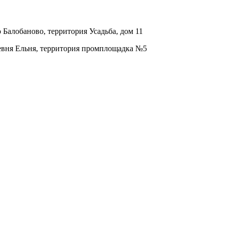
о Балобаново, территория Усадьба, дом 11
ревня Ельня, территория промплощадка №5