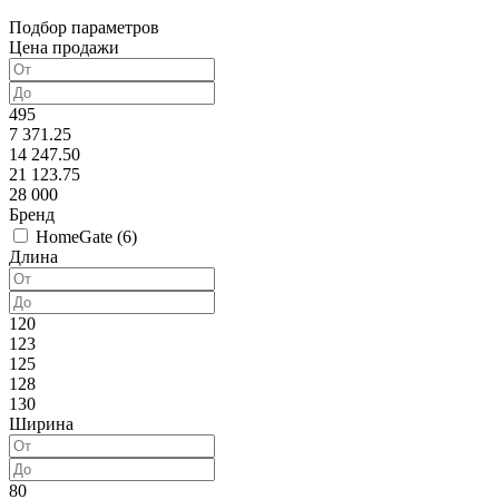
Подбор параметров
Цена продажи
495
7 371.25
14 247.50
21 123.75
28 000
Бренд
HomeGate (
6
)
Длина
120
123
125
128
130
Ширина
80