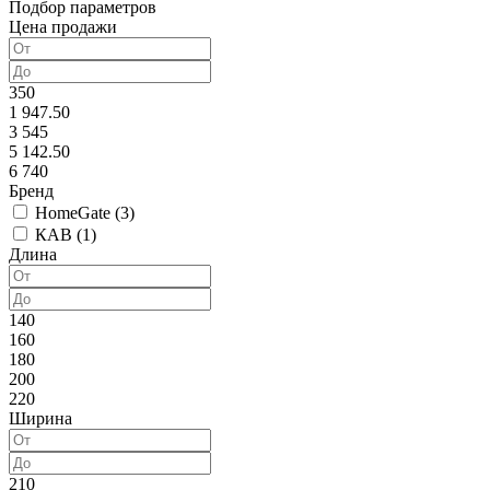
Подбор параметров
Цена продажи
350
1 947.50
3 545
5 142.50
6 740
Бренд
HomeGate (
3
)
КАВ (
1
)
Длина
140
160
180
200
220
Ширина
210