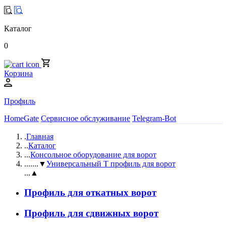
Каталог
0
Корзина
Профиль
HomeGate
Сервисное обслуживание
Telegram-Bot
.
Главная
..
Каталог
...
Консольное оборудование для ворот
....
...▼
Универсальный Т профиль для ворот
...▲
Профиль для откатных ворот
Профиль для сдвижных ворот