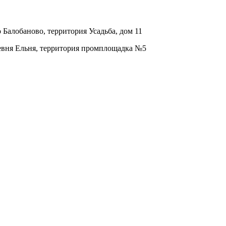
о Балобаново, территория Усадьба, дом 11
ревня Ельня, территория промплощадка №5