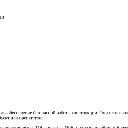
10
 - обеспечение безопасной работы конструкции. Они не позволя
бъект или препятствие.
апряжения как 24В, так и для 230В, поэтому подойдут к Вашей