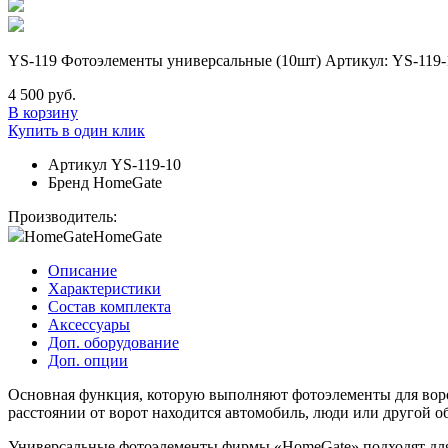
YS-119 Фотоэлементы универсальные (10шт) Артикул: YS-119-
4 500 руб.
В корзину
Купить в один клик
Артикул
YS-119-10
Бренд
HomeGate
Производитель:
HomeGate
HomeGate
Описание
Характеристики
Состав комплекта
Аксессуары
Доп. оборудование
Доп. опции
Основная функция, которую выполняют фотоэлементы для ворот
расстоянии от ворот находится автомобиль, люди или другой о
Универсальные фотоэлементы фирмы «HomeGate» подходят для н