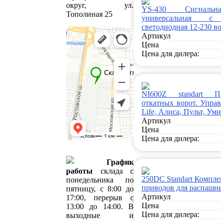
округ, ул.
YS-430 Сигналь
Тополиная 25
универсальная с 
светодиодная 12-230 в
Артикул
Цена
Цена для дилера:
NI600Z standart 
откатных ворот. Управ
Life, Алиса, Пульт, Ум
Артикул
Цена
Цена для дилера:
График
работы
склада с
250DC Standart Компл
понедельника по
приводов для распашн
пятницу, с 8:00 до
Артикул
17:00, перерыв с
Цена
13:00 до 14:00. В
Цена для дилера:
выходные и