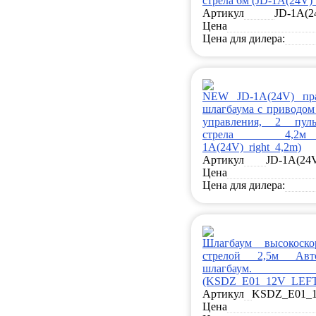
стрела 6м (JD-1A(24V)_
Артикул
JD-1A(2
Цена
Цена для дилера:
NEW JD-1A(24V) пр
шлагбаума с приводом
управления, 2 пуль
стрела 4,2
1A(24V)_right_4,2m)
Артикул
JD-1A(24V
Цена
Цена для дилера:
Шлагбаум высокоско
стрелой 2,5м Авто
шлагбаум. (
(KSDZ_E01_12V_LEF
Артикул
KSDZ_E01_
Цена