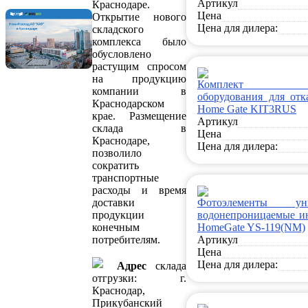
Артикул
Краснодаре.
Цена
Открытие нового
Цена для дилера:
складского
комплекса было
обусловлено
растущим спросом
на продукцию
Комплект кон
компании в
оборудования для отк
Краснодарском
Home Gate KIT3RUS
крае. Размещение
Артикул
склада в
Цена
Краснодаре,
Цена для дилера:
позволило
сократить
транспортные
расходы и время
доставки
Фотоэлементы уни
продукции
водонепроницаемые и
конечным
HomeGate YS-119(NM)
потребителям.
Артикул
Цена
Цена для дилера:
Адрес
склада
отгрузки: г.
Краснодар,
Прикубанский