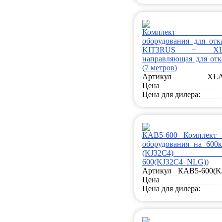
Комплект кон
оборудования для отк
KIT3RUS + XL
направляющая для отк
(7 метров)
Артикул
XLA
Цена
Цена для дилера:
КАВ5-600 Комплект 
оборудования на 600к
(KJ32C4) 
600(KJ32C4_NLG))
Артикул
КАВ5-600(K
Цена
Цена для дилера: