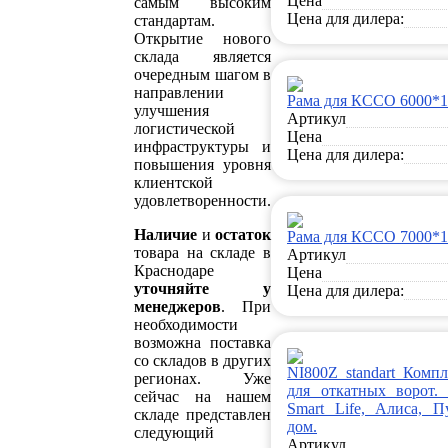
Цена
самым высоким
Цена для дилера:
стандартам.
Открытие нового
склада является
очередным шагом в
направлении
Рама для КССО 6000*
улучшения
Артикул
логистической
Цена
инфраструктуры и
Цена для дилера:
повышения уровня
клиентской
удовлетворенности.
Наличие
и
остаток
Рама для КССО 7000*
товара на складе в
Артикул
Краснодаре
Цена
уточняйте у
Цена для дилера:
менеджеров
. При
необходимости
возможна поставка
со складов в других
NI800Z standart Комп
регионах. Уже
для откатных ворот. 
сейчас на нашем
Smart Life, Алиса, П
складе представлен
дом.
следующий
Артикул