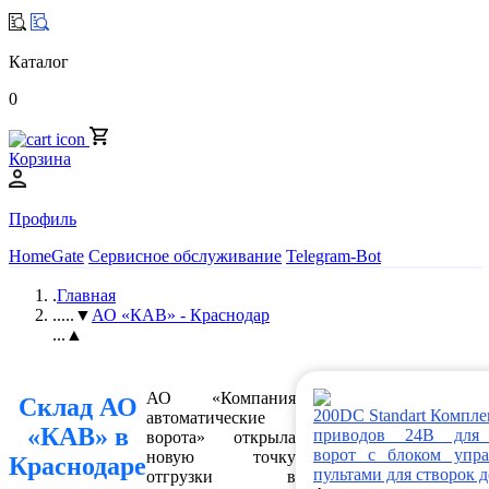
Каталог
0
Корзина
Профиль
HomeGate
Сервисное обслуживание
Telegram-Bot
.
Главная
..
...▼
АО «КАВ» - Краснодар
...▲
АО «Компания
Склад АО
200DC Standart Компл
автоматические
«КАВ» в
приводов 24В для
ворота» открыла
ворот с блоком упр
новую точку
Краснодаре
пультами для створок д
отгрузки в