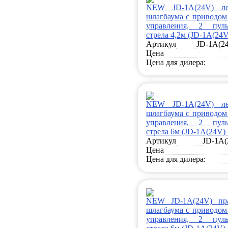
NEW JD-1A(24V) л
шлагбаума с приводом
управления, 2 пуль
стрела 4,2м (JD-1A(24V
Артикул
JD-1A(24
Цена
Цена для дилера:
NEW JD-1A(24V) л
шлагбаума с приводом
управления, 2 пуль
стрела 6м (JD-1A(24V)_
Артикул
JD-1A(
Цена
Цена для дилера:
NEW JD-1A(24V) пр
шлагбаума с приводом
управления, 2 пуль