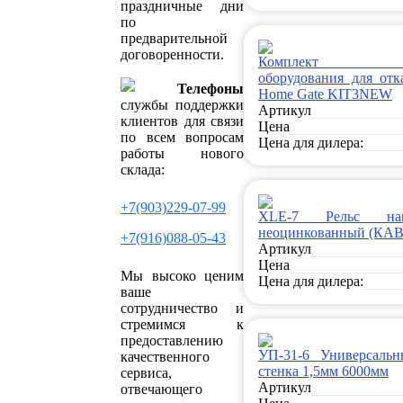
праздничные дни
по
предварительной
договоренности.
Комплект кон
оборудования для отк
Телефоны
Home Gate KIT3NEW
службы поддержки
Артикул
клиентов для связи
Цена
по всем вопросам
Цена для дилера:
работы нового
склада:
+7(903)229-07-99
XLE-7 Рельс нап
неоцинкованный (КАВ
+7(916)088-05-43
Артикул
Цена
Мы высоко ценим
Цена для дилера:
ваше
сотрудничество и
стремимся к
предоставлению
УП-31-6 Универсаль
качественного
стенка 1,5мм 6000мм
сервиса,
Артикул
отвечающего