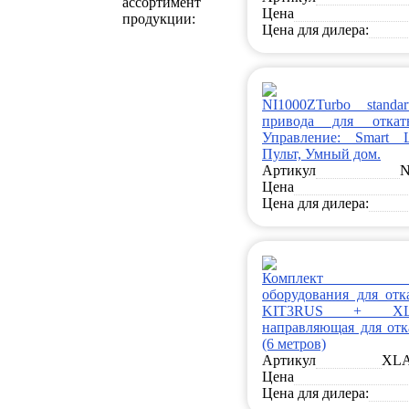
ассортимент
Цена
продукции:
Цена для дилера:
NI1000ZTurbo standa
привода для откат
Управление: Smart L
Пульт, Умный дом.
Артикул
N
Цена
Цена для дилера:
Комплект кон
оборудования для отк
KIT3RUS + XL
направляющая для отк
(6 метров)
Артикул
XLA
Цена
Цена для дилера: