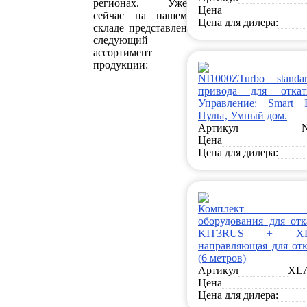
регионах. Уже
Цена
сейчас на нашем
Цена для дилера:
складе представлен
следующий
ассортимент
продукции:
NI1000ZTurbo standa
привода для откат
Управление: Smart L
Пульт, Умный дом.
Артикул
Цена
Цена для дилера:
Комплект кон
оборудования для от
KIT3RUS + XL
направляющая для от
(6 метров)
Артикул
XL
Цена
Цена для дилера: