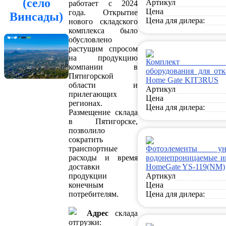
(село
Артикул
работает с 2024
Цена
года. Открытие
Винсады)
Цена для дилера:
нового складского
комплекса было
обусловлено
растущим спросом
на продукцию
Комплект кон
компании в
оборудования для от
Пятигорской
Home Gate KIT3RUS
области и
Артикул
прилегающих
Цена
регионах.
Цена для дилера:
Размещение склада
в Пятигорске,
позволило
сократить
транспортные
Фотоэлементы уни
расходы и время
водонепроницаемые и
доставки
HomeGate YS-119(NM)
продукции
Артикул
конечным
Цена
потребителям.
Цена для дилера:
Адрес
склада
отгрузки: