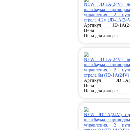
NEW JD-1A(24V) л
шлагбаума с приводом
управления, 2 пуль
стрела 4,2м (JD-1A(24V
Артикул
JD-1A(24
Цена
Цена для дилера:
NEW JD-1A(24V) л
шлагбаума с приводом
управления, 2 пуль
стрела 6м (JD-1A(24V)
Артикул
JD-1A(
Цена
Цена для дилера:
NEW JD-1A(24V) пр
шлагбаума с приводом
управления, 2 пуль