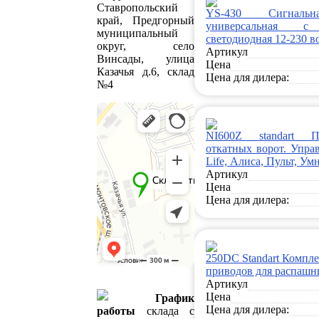
Ставропольский
YS-430 Сигналь
край, Предгорный
универсальная с 
муниципальный
светодиодная 12-230 в
округ, село
Артикул
Винсады, улица
Цена
Казачья д.6, склад
Цена для дилера:
№4
NI600Z standart 
откатных ворот. Управ
Life, Алиса, Пульт, Ум
Артикул
Цена
Цена для дилера:
250DC Standart Компл
приводов для распашн
Артикул
Цена
График
Цена для дилера:
работы
склада с