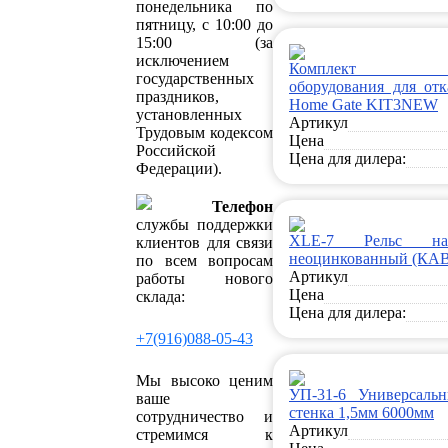
понедельника по
пятницу, с 10:00 до
15:00 (за
исключением
Комплект кон
государственных
оборудования для от
праздников,
Home Gate KIT3NEW
установленных
Артикул
Трудовым кодексом
Цена
Российской
Цена для дилера:
Федерации).
Телефон
службы поддержки
XLE-7 Рельс нап
клиентов для связи
неоцинкованный (КАВ
по всем вопросам
Артикул
работы нового
Цена
склада:
Цена для дилера:
+7(916)088-05-43
Мы высоко ценим
УП-31-6 Универсаль
ваше
стенка 1,5мм 6000мм
сотрудничество и
Артикул
стремимся к