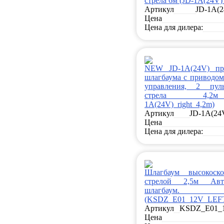
стрела 6м (JD-1A(24V)
Артикул
JD-1A(2
Цена
Цена для дилера:
NEW JD-1A(24V) пр
шлагбаума с приводом
управления, 2 пуль
стрела 4,2
1A(24V)_right_4,2m)
Артикул
JD-1A(24V
Цена
Цена для дилера:
Шлагбаум высокоск
стрелой 2,5м Авто
шлагбаум. 
(KSDZ_E01_12V_LEF
Артикул
KSDZ_E01_
Цена