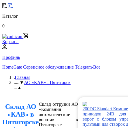
Каталог
0
Корзина
Профиль
HomeGate
Сервисное обслуживание
Telegram-Bot
.
Главная
..
...▼
АО «КАВ» - Пятигорск
...▲
Склад отгрузки АО
Склад АО
200DC Standart Компл
«Компания
«КАВ» в
приводов 24В для
автоматические
ворот с блоком упр
ворота» в
Пятигорске
пультами для створок 
Пятигорске