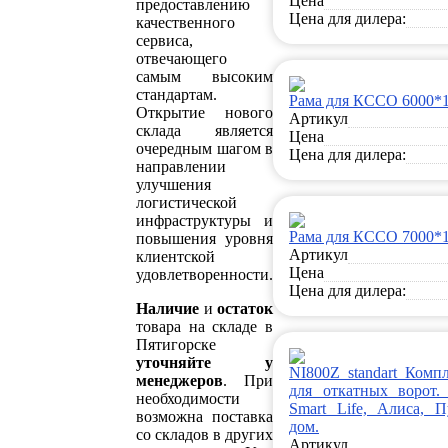
Цена
предоставлению
Цена для дилера:
качественного
сервиса,
отвечающего
самым высоким
стандартам.
Рама для КССО 6000*
Открытие нового
Артикул
склада является
Цена
очередным шагом в
Цена для дилера:
направлении
улучшения
логистической
инфраструктуры и
Рама для КССО 7000*
повышения уровня
Артикул
клиентской
Цена
удовлетворенности.
Цена для дилера:
Наличие
и
остаток
товара на складе в
Пятигорске
уточняйте у
NI800Z standart Комп
менеджеров
. При
для откатных ворот.
необходимости
Smart Life, Алиса, 
возможна поставка
дом.
со складов в других
Артикул