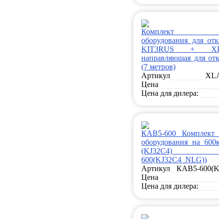
Комплект кон
оборудования для от
KIT3RUS + XL
направляющая для от
(7 метров)
Артикул
XL
Цена
Цена для дилера:
КАВ5-600 Комплект 
оборудования на 600к
(KJ32C4) 
600(KJ32C4_NLG))
Артикул
КАВ5-600(
Цена
Цена для дилера: