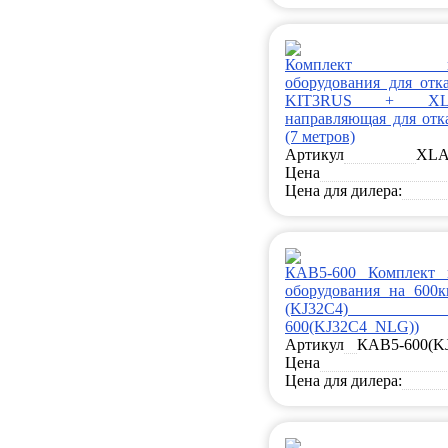
Комплект конс
оборудования для отк
KIT3RUS + XL
направляющая для отк
(7 метров)
Артикул
XLA
Цена
Цена для дилера:
КАВ5-600 Комплект к
оборудования на 600кг
(KJ32C4) 
600(KJ32C4_NLG))
Артикул
КАВ5-600(K
Цена
Цена для дилера: