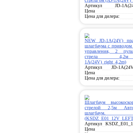
стрела 6м (JD-1A(24V)_
Артикул
JD-1A(2
Цена
Цена для дилера:
NEW JD-1A(24V) пр
шлагбаума с приводом 
управления, 2 пульт
стрела 4,2
1A(24V)_right_4,2m)
Артикул
JD-1A(24V
Цена
Цена для дилера:
Шлагбаум высокоско
стрелой 2,5м Авто
шлагбаум. (
(KSDZ_E01_12V_LEFT
Артикул
KSDZ_E01_
Цена