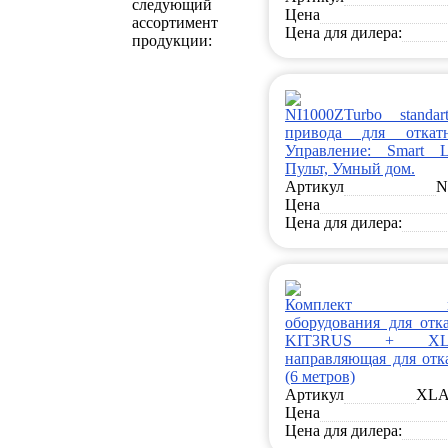
следующий
Цена
ассортимент
Цена для дилера:
продукции:
NI1000ZTurbo standa
привода для откат
Управление: Smart L
Пульт, Умный дом.
Артикул
N
Цена
Цена для дилера:
Комплект конс
оборудования для отк
KIT3RUS + XL
направляющая для отк
(6 метров)
Артикул
XLA
Цена
Цена для дилера: