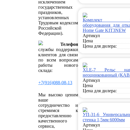
исключением
государственных
праздников,
установленных
Комплект конс
Трудовым кодексом
оборудования для отк
Российской
Home Gate KIT3NEW
Федерации).
Артикул
Цена
Телефон
Цена для дилера:
службы поддержки
клиентов для связи
по всем вопросам
работы нового
XLE-7 Рельс нап
склада:
неоцинкованный (КАВ
Артикул
+7(916)088-08-13
Цена
Цена для дилера:
Мы высоко ценим
ваше
сотрудничество и
стремимся к
УП-31-6 Универсальн
предоставлению
стенка 1,5мм 6000мм
качественного
Артикул
сервиса,