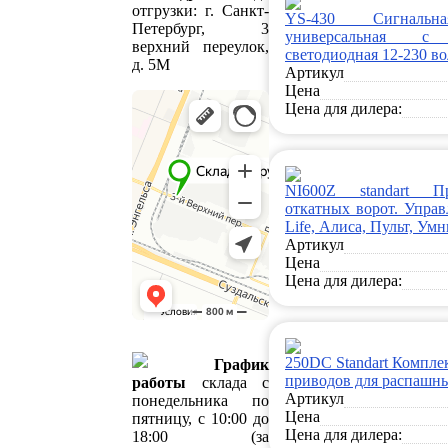
отгрузки: г. Санкт-
YS-430 Сигнальн
Петербург, 3
универсальная с 
верхний переулок,
светодиодная 12-230 во
д. 5М
Артикул
Цена
Цена для дилера:
NI600Z standart П
откатных ворот. Управ
Life, Алиса, Пульт, Ум
Артикул
Цена
Цена для дилера:
250DC Standart Компле
График
приводов для распашн
работы
склада с
Артикул
понедельника по
Цена
пятницу, с 10:00 до
Цена для дилера:
18:00 (за