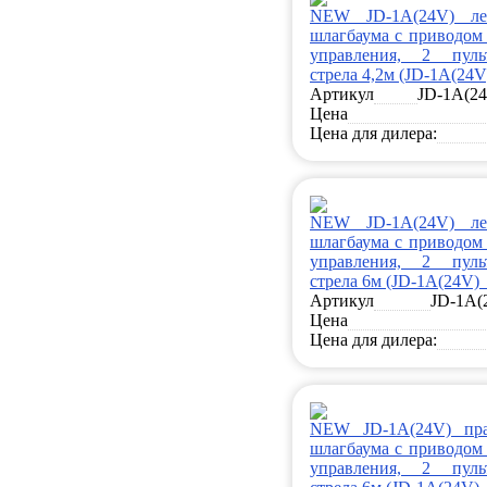
NEW JD-1A(24V) ле
шлагбаума с приводом 
управления, 2 пульт
стрела 4,2м (JD-1A(24V
Артикул
JD-1A(24
Цена
Цена для дилера:
NEW JD-1A(24V) ле
шлагбаума с приводом 
управления, 2 пульт
стрела 6м (JD-1A(24V)_
Артикул
JD-1A(
Цена
Цена для дилера:
NEW JD-1A(24V) пр
шлагбаума с приводом 
управления, 2 пульт