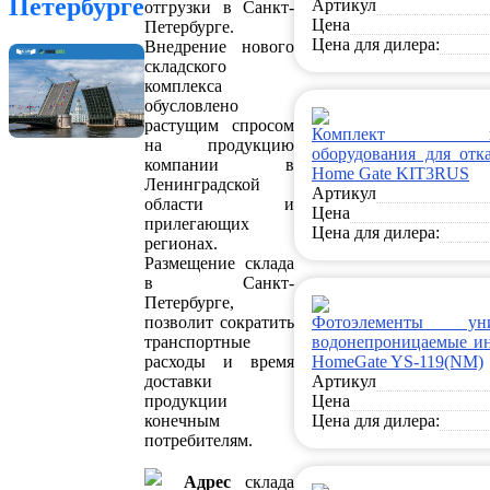
Петербурге
Артикул
отгрузки в Санкт-
Цена
Петербурге.
Цена для дилера:
Внедрение нового
складского
комплекса
обусловлено
растущим спросом
Комплект конс
на продукцию
оборудования для отк
компании в
Home Gate KIT3RUS
Ленинградской
Артикул
области и
Цена
прилегающих
Цена для дилера:
регионах.
Размещение склада
в Санкт-
Петербурге,
позволит сократить
Фотоэлементы унив
транспортные
водонепроницаемые и
расходы и время
HomeGate YS-119(NM)
доставки
Артикул
продукции
Цена
конечным
Цена для дилера:
потребителям.
Адрес
склада