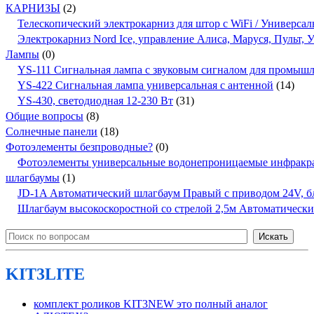
КАРНИЗЫ
(2)
Телескопический электрокарниз для штор с WiFi / Универсал
Электрокарниз Nord Ice, управление Алиса, Маруся, Пульт,
Лампы
(0)
YS-111 Сигнальная лампа с звуковым сигналом для промыш
YS-422 Сигнальная лампа универсальная с антенной
(14)
YS-430, светодиодная 12-230 Вт
(31)
Общие вопросы
(8)
Солнечные панели
(18)
Фотоэлементы безпроводные?
(0)
Фотоэлементы универсальные водонепроницаемые инфракр
шлагбаумы
(1)
JD-1A Автоматический шлагбаум Правый с приводом 24V, бло
Шлагбаум высокоскоростной со стрелой 2,5м Автоматичес
KIT3LITE
комплект роликов KIT3NEW это полный аналог