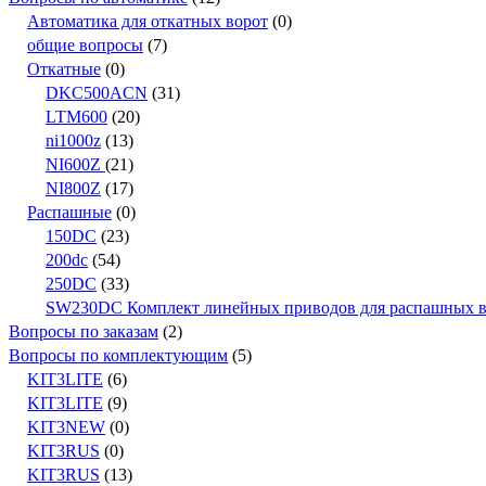
Автоматика для откатных ворот
(0)
общие вопросы
(7)
Откатные
(0)
DKC500ACN
(31)
LTM600
(20)
ni1000z
(13)
NI600Z
(21)
NI800Z
(17)
Распашные
(0)
150DC
(23)
200dc
(54)
250DC
(33)
SW230DC Комплект линейных приводов для распашных вор
Вопросы по заказам
(2)
Вопросы по комплектующим
(5)
KIT3LITE
(6)
KIT3LITE
(9)
KIT3NEW
(0)
KIT3RUS
(0)
KIT3RUS
(13)