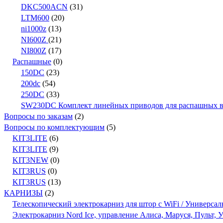
DKC500ACN
(31)
LTM600
(20)
ni1000z
(13)
NI600Z
(21)
NI800Z
(17)
Распашные
(0)
150DC
(23)
200dc
(54)
250DC
(33)
SW230DC Комплект линейных приводов для распашных вор
Вопросы по заказам
(2)
Вопросы по комплектующим
(5)
KIT3LITE
(6)
KIT3LITE
(9)
KIT3NEW
(0)
KIT3RUS
(0)
KIT3RUS
(13)
КАРНИЗЫ
(2)
Телескопический электрокарниз для штор с WiFi / Универсал
Электрокарниз Nord Ice, управление Алиса, Маруся, Пульт,