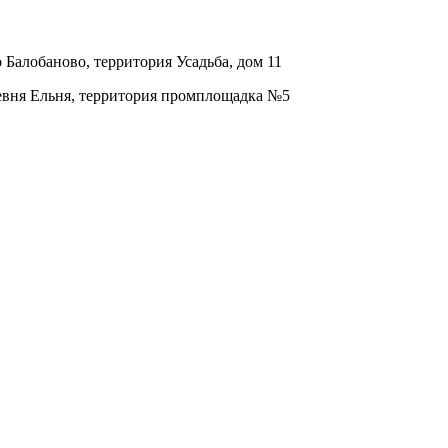
о Балобаново, территория Усадьба, дом 11
ревня Ельня, территория промплощадка №5