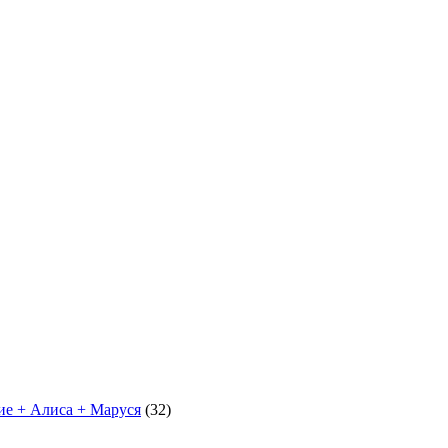
ние + Алиса + Маруся
(32)