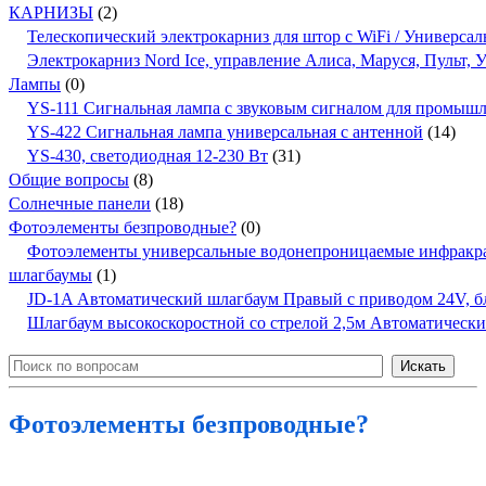
КАРНИЗЫ
(2)
Телескопический электрокарниз для штор с WiFi / Универсал
Электрокарниз Nord Ice, управление Алиса, Маруся, Пульт,
Лампы
(0)
YS-111 Сигнальная лампа с звуковым сигналом для промыш
YS-422 Сигнальная лампа универсальная с антенной
(14)
YS-430, светодиодная 12-230 Вт
(31)
Общие вопросы
(8)
Солнечные панели
(18)
Фотоэлементы безпроводные?
(0)
Фотоэлементы универсальные водонепроницаемые инфракр
шлагбаумы
(1)
JD-1A Автоматический шлагбаум Правый с приводом 24V, бло
Шлагбаум высокоскоростной со стрелой 2,5м Автоматичес
Фотоэлементы безпроводные?