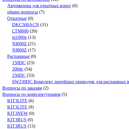
Автоматика для откатных ворот
(0)
общие вопросы
(7)
Откатные
(0)
DKC500ACN
(31)
LTM600
(20)
ni1000z
(13)
NI600Z
(21)
NI800Z
(17)
Распашные
(0)
150DC
(23)
200dc
(54)
250DC
(33)
SW230DC Комплект линейных приводов для распашных вор
Вопросы по заказам
(2)
Вопросы по комплектующим
(5)
KIT3LITE
(6)
KIT3LITE
(9)
KIT3NEW
(0)
KIT3RUS
(0)
KIT3RUS
(13)