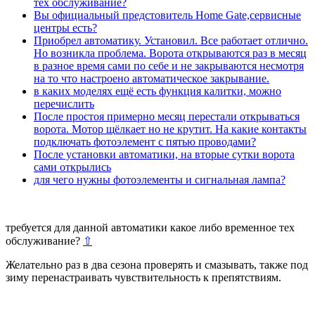
тех обслуживание?
Вы официальный предстовитель Home Gate,сервисные
центры есть?
Приобрел автоматику. Установил. Все работает отлично.
Но возникла проблема. Ворота открываются раз в месяц
в разное время сами по себе и не закрываются несмотря
на то что настроено автоматическое закрывание.
в каких моделях ещё есть функция калитки, можно
перечислить
После простоя примерно месяц перестали открываться
ворота. Мотор щёлкает но не крутит. На какие контакты
подключать фотоэлемент с пятью проводами?
После установки автоматики, на вторые сутки ворота
сами открылись
для чего нужны фотоэлементы и сигнальная лампа?
требуется для данной автоматики какое либо временное тех
обслуживание?
⇧
Желательно раз в два сезона проверять и смазывать, также под
зиму перенастраивать чувствительность к препятствиям.