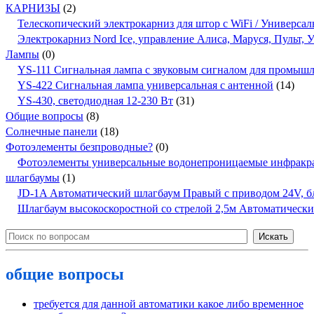
КАРНИЗЫ
(2)
Телескопический электрокарниз для штор с WiFi / Универсал
Электрокарниз Nord Ice, управление Алиса, Маруся, Пульт,
Лампы
(0)
YS-111 Сигнальная лампа с звуковым сигналом для промыш
YS-422 Сигнальная лампа универсальная с антенной
(14)
YS-430, светодиодная 12-230 Вт
(31)
Общие вопросы
(8)
Солнечные панели
(18)
Фотоэлементы безпроводные?
(0)
Фотоэлементы универсальные водонепроницаемые инфракр
шлагбаумы
(1)
JD-1A Автоматический шлагбаум Правый с приводом 24V, бло
Шлагбаум высокоскоростной со стрелой 2,5м Автоматичес
общие вопросы
требуется для данной автоматики какое либо временное