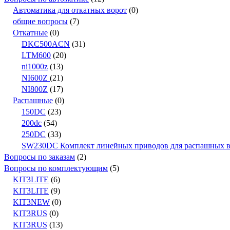
Автоматика для откатных ворот
(0)
общие вопросы
(7)
Откатные
(0)
DKC500ACN
(31)
LTM600
(20)
ni1000z
(13)
NI600Z
(21)
NI800Z
(17)
Распашные
(0)
150DC
(23)
200dc
(54)
250DC
(33)
SW230DC Комплект линейных приводов для распашных вор
Вопросы по заказам
(2)
Вопросы по комплектующим
(5)
KIT3LITE
(6)
KIT3LITE
(9)
KIT3NEW
(0)
KIT3RUS
(0)
KIT3RUS
(13)