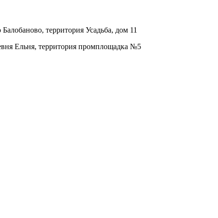
о Балобаново, территория Усадьба, дом 11
ревня Ельня, территория промплощадка №5