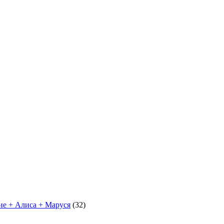
ние + Алиса + Маруся
(32)