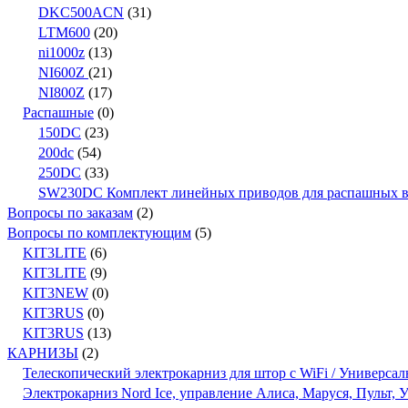
DKC500ACN
(31)
LTM600
(20)
ni1000z
(13)
NI600Z
(21)
NI800Z
(17)
Распашные
(0)
150DC
(23)
200dc
(54)
250DC
(33)
SW230DC Комплект линейных приводов для распашных вор
Вопросы по заказам
(2)
Вопросы по комплектующим
(5)
KIT3LITE
(6)
KIT3LITE
(9)
KIT3NEW
(0)
KIT3RUS
(0)
KIT3RUS
(13)
КАРНИЗЫ
(2)
Телескопический электрокарниз для штор с WiFi / Универсал
Электрокарниз Nord Ice, управление Алиса, Маруся, Пульт,