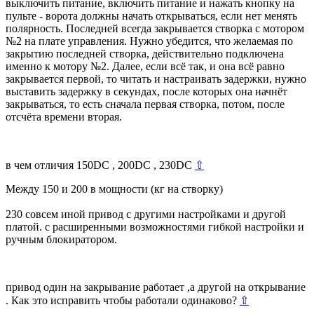
выключить питание, включить питание и нажать кнопку на
пульте - ворота должны начать открываться, если нет менять
полярность. Последней всегда закрывается створка с мотором
№2 на плате управления. Нужно убедится, что желаемая по
закрытию последней створка, действительно подключена
именно к мотору №2. Далее, если всё так, и она всё равно
закрывается первой, то читать и настраивать задержки, нужно
выставить задержку в секундах, после которых она начнёт
закрываться, то есть сначала первая створка, потом, после
отсчёта времени вторая.
в чем отличия 150DC , 200DC , 230DC
⇧
Между 150 и 200 в мощности (кг на створку)
230 совсем иной привод с другими настройками и другой
платой. с расширенными возможностями гибкой настройки и
ручным блокиратором.
привод один на закрывание работает ,а другой на открывание
. Как это исправить чтобы работали одинаково?
⇧