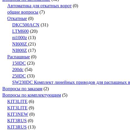
Автоматика для откатных ворот
(0)
общие вопросы
(7)
Откатные
(0)
DKC500ACN
(31)
LTM600
(20)
ni1000z
(13)
NI600Z
(21)
NI800Z
(17)
Распашные
(0)
150DC
(23)
200dc
(54)
250DC
(33)
SW230DC Комплект линейных приводов для распашных вор
Вопросы по заказам
(2)
Вопросы по комплектующим
(5)
KIT3LITE
(6)
KIT3LITE
(9)
KIT3NEW
(0)
KIT3RUS
(0)
KIT3RUS
(13)