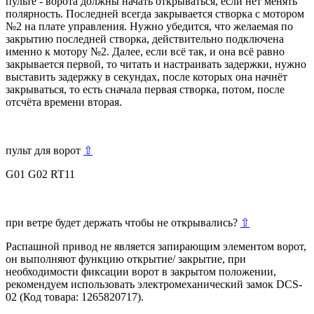
пульте - ворота должны начать открываться, если нет менять
полярность. Последней всегда закрывается створка с мотором
№2 на плате управления. Нужно убедится, что желаемая по
закрытию последней створка, действительно подключена
именно к мотору №2. Далее, если всё так, и она всё равно
закрывается первой, то читать и настраивать задержки, нужно
выставить задержку в секундах, после которых она начнёт
закрываться, то есть сначала первая створка, потом, после
отсчёта времени вторая.
пульт для ворот
⇧
G01 G02 RT11
при ветре будет держать чтобы не открывались?
⇧
Распашной привод не является запирающим элементом ворот,
он выполняют функцию открытие/ закрытие, при
необходимости фиксации ворот в закрытом положении,
рекомендуем использовать электромеханический замок DCS-
02 (Код товара: 1265820717).