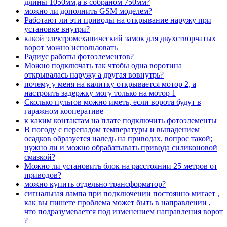
длины 1050мм,а в собраном 750мм?
можно ли дополнить GSM моделем?
Работают ли эти приводы на открывание наружу при
установке внутри?
какой электромеханический замок для двухстворчатых
ворот можно использовать
Радиус работы фотоэлементов?
Можно подключать так чтобы одна воротина
открывалась наружу а другая вовнутрь?
почему у меня на калитку открывается мотор 2, а
настроить задержку могу только на мотор 1
Сколько пультов можно иметь, если ворота будут в
гаражном кооперативе
к каким контактам на плате подключить фотоэлементы
В погоду с перепадом температуры и выпадением
осадков образуется наледь на приводах, вопрос такой;
нужно ли и можно обрабатывать привода силиконовой
смазкой?
Можно ли установить блок на расстоянии 25 метров от
приводов?
можно купить отдельно трансформатор?
сигнальная лампа при подключении постоянно мигает ,
как вы пишете проблема может быть в направлении ,
что подразумевается под изменением направления ворот
?