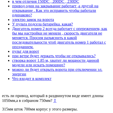
в чем отличия 150DC , 200DC , 230DC
привод один на закрывание работает ,а другой на
открывание . Как это исправить чтобы работали
одинаково?
электро замок на ворота
У пульта подсела батарейка. какая?
Двигатель номер 2 всегда работает с опережением, как
бы мы настройки не меняли , скорость двигателя не
меняется. Просим разъяснить в какой
последовательности чтоб двигатель номер 1 работал с
опозданием.
пульт для ворот
при ветре будет держать чтобы не открывались?
створка ворот 1.85 м, хватит ли мощности данной
модели или искать помощнее?
можно ли будет открыть ворота при отключении эл.
энергии
Что входит в комплект
есть ли привод, который в раздвинутом виде имеет длины
1050мм,а в собраном 750мм?
⇧
315мм шток 700мм корпус у этого размеры.