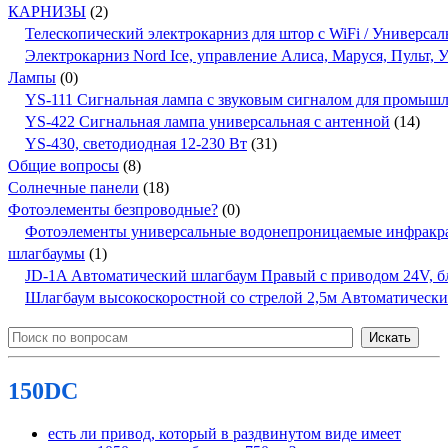
КАРНИЗЫ
(2)
Телескопический электрокарниз для штор с WiFi / Универсал
Электрокарниз Nord Ice, управление Алиса, Маруся, Пульт,
Лампы
(0)
YS-111 Сигнальная лампа с звуковым сигналом для промыш
YS-422 Сигнальная лампа универсальная с антенной
(14)
YS-430, светодиодная 12-230 Вт
(31)
Общие вопросы
(8)
Солнечные панели
(18)
Фотоэлементы безпроводные?
(0)
Фотоэлементы универсальные водонепроницаемые инфракр
шлагбаумы
(1)
JD-1A Автоматический шлагбаум Правый с приводом 24V, бло
Шлагбаум высокоскоростной со стрелой 2,5м Автоматичес
150DC
есть ли привод, который в раздвинутом виде имеет