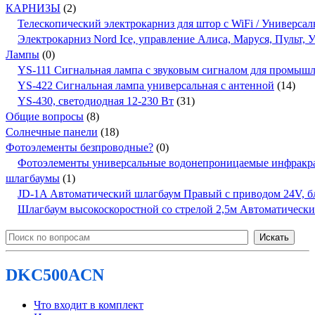
КАРНИЗЫ
(2)
Телескопический электрокарниз для штор с WiFi / Универсал
Электрокарниз Nord Ice, управление Алиса, Маруся, Пульт,
Лампы
(0)
YS-111 Сигнальная лампа с звуковым сигналом для промыш
YS-422 Сигнальная лампа универсальная с антенной
(14)
YS-430, светодиодная 12-230 Вт
(31)
Общие вопросы
(8)
Солнечные панели
(18)
Фотоэлементы безпроводные?
(0)
Фотоэлементы универсальные водонепроницаемые инфракр
шлагбаумы
(1)
JD-1A Автоматический шлагбаум Правый с приводом 24V, бло
Шлагбаум высокоскоростной со стрелой 2,5м Автоматичес
DKC500ACN
Что входит в комплект