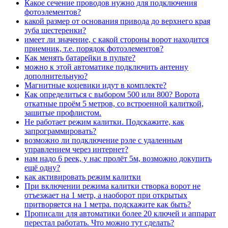
Какое сечение проводов нужно для подключения
фотоэлементов?
какой размер от основания привода до верхнего края
зуба шестеренки?
имеет ли значение, с какой стороны ворот находится
приемник, т.е. порядок фотоэлементов?
Как менять батарейки в пульте?
можно к этой автоматике подключить антенну
дополнительную?
Магнитные коцевики идут в комплекте?
Как определиться с выбором 500 или 800? Ворота
откатные проём 5 метров, со встроенной калиткой,
зашитые профлистом.
Не работает режим калитки. Подскажите, как
запрограммировать?
возможно ли подключение рэле с удаленным
управлением через интернет?
нам надо 6 реек, у нас пролёт 5м, возможно докупить
ещё одну?
как активировать режим калитки
При включении режима калитки створка ворот не
отъезжает на 1 метр, а наоборот при открытых
притворяется на 1 метра. подскажите как быть?
Прописали для автоматики более 20 ключей и аппарат
перестал работать. Что можно тут сделать?