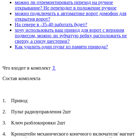
можно ли отремонтировать переход на ручное
открывание? Не переходит в положение ручное
можно подключить к автоматике ворот домофон для
открытия ворот?
На севере в -35-40 работать будет?
хочу использовать ваш привод для ворот с верхним
подвесом, можно ли зубчатую рейку расположить не
сверху, а снизу шестерни?
Как удалить один пульт из памяти привода?
Что входит в комплект
⇧
Состав комплекта
1. Привод
2. Пульт радиоуправления 2шт
3. Ключ разблокировки 2шт
4. Кронштейн механического конечного включателя/ магнит