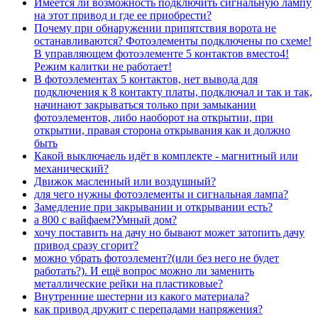
Имеется ли возможность подключить сигнальную лампу
на этот привод и где ее приобрести?
Почему при обнаружении припятствия ворота не
останавливаются? Фотоэлементы подключены по схеме!
В управляющем фотоэлементе 5 контактов вместо4!
Режим калитки не работает!
В фотоэлементах 5 контактов, нет выводa для
подключения к 8 контакту платы, подключал и так и так,
начинают закрываться только при замыкании
фотоэлементов, либо наоборот на открытии, при
открытии, правая сторона открывания как и должно
быть
Какой выключаель идёт в комплекте - магнитный или
механический?
Движок масленный или воздушный?
для чего нужны фотоэлементы и сигнальная лампа?
Замедление при закрывании и открывании есть?
а 800 с вайфаем?Умный дом?
хочу поставить на дачу но бывают может затопить дачу
привод сразу сгорит?
можно убрать фотоэлемент?(или без него не будет
работать?). И ещё вопрос можно ли заменить
металлические рейки на пластиковые?
Внутренние шестерни из какого материала?
как привод дружит с перепадами напряжения?