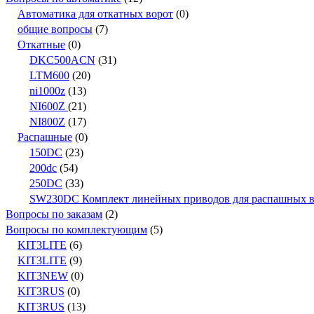
Автоматика для откатных ворот
(0)
общие вопросы
(7)
Откатные
(0)
DKC500ACN
(31)
LTM600
(20)
ni1000z
(13)
NI600Z
(21)
NI800Z
(17)
Распашные
(0)
150DC
(23)
200dc
(54)
250DC
(33)
SW230DC Комплект линейных приводов для распашных вор
Вопросы по заказам
(2)
Вопросы по комплектующим
(5)
KIT3LITE
(6)
KIT3LITE
(9)
KIT3NEW
(0)
KIT3RUS
(0)
KIT3RUS
(13)