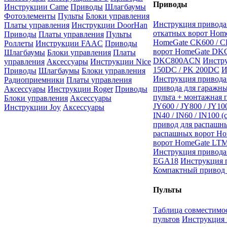
Приводы
Инструкции Came
Приводы
Шлагбаумы
Фотоэлементы
Пульты
Блоки управления
Инструкция привода
Платы управления
Инструкции DoorHan
откатных ворот Home
Приводы
Платы управления
Пульты
HomeGate CK600 / C
Роллеты
Инструкции FAAC
Приводы
ворот HomeGate DK
Шлагбаумы
Блоки управления
Платы
DKC800ACN
Инстр
управления
Аксессуары
Инструкции Nice
150DC / PK 200DC
И
Приводы
Шлагбаумы
Блоки управления
Инструкция привода
Радиоприемники
Платы управления
привода для гаражны
Аксессуары
Инструкции Roger
Приводы
пульта + монтажная 
Блоки управления
Аксессуары
JY600 / JY800 / JY10
Инструкции Joy
Аксессуары
IN40 / IN60 / IN100 (
привод для распашн
распашных ворот H
ворот HomeGate LT
Инструкция привода
EGA18
Инструкция 
Компактный привод 
Пульты
Таблица совместимос
пультов
Инструкция 