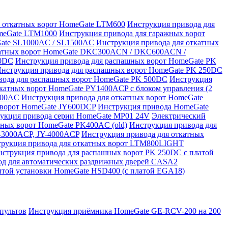
я откатных ворот HomeGate LTM600
Инструкция привода для
omeGate LTM1000
Инструкция привода для гаражных ворот
Gate SL1000AC / SL1500AC
Инструкция привода для откатных
катных ворот HomeGate DKC300ACN / DKC600ACN /
50DC
Инструкция привода для распашных ворот HomeGate PK
нструкция привода для распашных ворот HomeGate PK 250DC
вода для распашных ворот HomeGate PK 500DC
Инструкция
ткатных ворот HomeGate PY1400ACP с блоком управления (2
500AC
Инструкция привода для откатных ворот HomeGate
 ворот HomeGate JY600DCP
Инструкция привода HomeGate
укция привода серии HomeGate MP01 24V
Электрический
шных ворот HomeGate PK400AC (old)
Инструкция привода для
Y-3000ACP, JY-4000ACP
Инструкция привода для откатных
рукция привода для откатных ворот LTM800LIGHT
струкция привода для распашных ворот PK 250DC с платой
д для автоматических раздвижных дверей CASA2
той установки HomeGate HSD400 (с платой EGA18)
пультов
Инструкция приёмника HomeGate GE-RCV-200 на 200