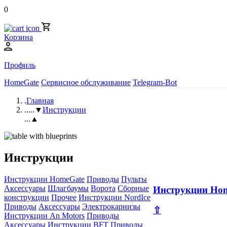
0
Корзина
Профиль
HomeGate
Сервисное обслуживание
Telegram-Bot
.
Главная
..
...▼
Инструкции
...▲
Инструкции
Инструкции HomeGate
Приводы
Пульты
Аксессуары
Шлагбаумы
Ворота
Сборные
Инструкции Ho
конструкции
Прочее
Инструкции NordIce
Приводы
Аксессуары
Электрокарнизы
⇧
Инструкции An Motors
Приводы
Аксессуары
Инструкции BFT
Приводы