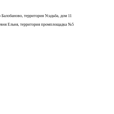
о Балобаново, территория Усадьба, дом 11
ревня Ельня, территория промплощадка №5