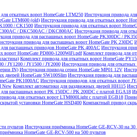
 для откатных ворот HomeGate LTM250
Инструкция привода дл
Gate LTM600 (old)
Инструкция привода для откатных ворот H
K1000 / CK1500
Инструкция привода для откатных ворот Home
C300AC / DKC500AC / DKC800AC
Инструкция привода для от
укция привода для распашных ворот HomeGate PK300DC / PK3
нструкция привода для распашных ворот HomeGate PK 230DC
И
 для распашных приводов HomeGate PK 400AC
Инструкция при
х ворот HomeGate PD800-1200WiFi.pdf
Комплект привода для о
пластина)
Комплект привода для откатных ворот HomeGate PY1
00 / JY1200 / JY1500 / JY2000
Инструкция привода для откатных
серии IN)
Инструкция привода серии HomeGate MP01 12V
Инстр
ых дверей HomeGate SW100Slim
Инструкция привода для распа
omeGate PK1000AC
Инструкция приводов для откатных ворот J
M New
Комплект автоматики для раздвижных дверей HH115
Инст
 для распашных ворот PK 150DC / PK 200DC с платой EGA18
Ин
привода для откатных ворот LTM800Light с платой EGB18
Приво
скрытой установки HomeGate HSD400
Компактный привод скры
ти пультов
Инструкция приёмника HomeGate GE-RCV-30 на 30 
приёмника HomeGate GE-RCV-500 на 500 пультов