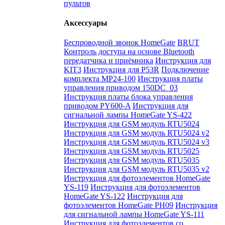
пультов
Аксессуары
Беспроводной звонок HomeGate
BRUT
Контроль доступа на основе Bluetooth
передатчика и приёмника
Инструкция для
KIT3
Инструкция для P53R
Подключение
комплекта MP24-100
Инструкция платы
управления приводом 150DC_03
Инструкция платы блока управления
приводом PY600-A
Инструкция для
сигнальной лампы HomeGate YS-422
Инструкция для GSM модуль RTU5024
Инструкция для GSM модуль RTU5024 v2
Инструкция для GSM модуль RTU5024 v3
Инструкция для GSM модуль RTU5025
Инструкция для GSM модуль RTU5035
Инструкция для GSM модуль RTU5035 v2
Инструкция для фотоэлементов HomeGate
YS-119
Инструкция для фотоэлементов
HomeGate YS-122
Инструкция для
фотоэлементов HomeGate PH09
Инструкция
для сигнальной лампы HomeGate YS-111
Инструкция для фотоэлементов со