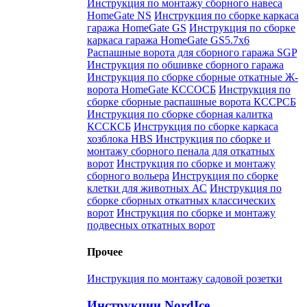
Инструкция по монтажу сборного навеса
HomeGate NS
Инструкция по сборке каркаса
гаража HomeGate GS
Инструкция по сборке
каркаса гаража HomeGate GS5.7x6
Распашные ворота для сборного гаража SGP
Инструкция по обшивке сборного гаража
Инструкция по сборке сборные откатные Ж-
ворота HomeGate КССОСБ
Инструкция по
сборке сборные распашные ворота КССРСБ
Инструкция по сборке сборная калитка
КССКСБ
Инструкция по сборке каркаса
хозблока HBS
Инструкция по сборке и
монтажу сборного пенала для откатных
ворот
Инструкция по сборке и монтажу
сборного вольера
Инструкция по сборке
клетки для животных АС
Инструкция по
сборке сборных откатных классических
ворот
Инструкция по сборке и монтажу
подвесных откатных ворот
Прочее
Инструкция по монтажу садовой розетки
Инструкции NordIce