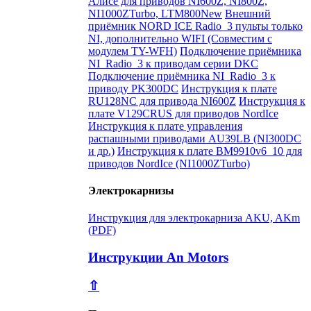
Алисе для приводов NI600Z, NI800Z,
NI1000ZTurbo, LTM800New
Внешний
приёмник NORD ICE Radio_3 пульты только
NI, дополнительно WIFI (Совместим с
модулем TY-WFH)
Подключение приёмника
NI_Radio_3 к приводам серии DKC
Подключение приёмника NI_Radio_3 к
приводу PK300DC
Инструкция к плате
RU128NC для привода NI600Z
Инструкция к
плате V129CRUS для приводов NordIce
Инструкция к плате управления
распашными приводами AU39LB (NI300DC
и др.)
Инструкция к плате BM9910v6_10 для
приводов NordIce (NI1000ZTurbo)
Электрокарнизы
Инструкция для электрокарниза AKU, AKm
(PDF)
Инструкции An Motors
⇧