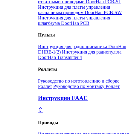
откатными приводами DoorHan PCB-SL
Инструкция для платы управления
распашным приводом DoorHan PCB-SW
Инструкция для платы управления
шлагбаума DoorHan PCB
Пульты
Инструкция для радиоприемника DoorHan
DHRE-1(2)
Инструкция для радиопульта
DoorHan Transmitter 4
Роллеты
Руководство по изготовлению и сборке
Роллет
Руководство по монтажу Роллет
Инструкции FAAC
⇧
Приводы