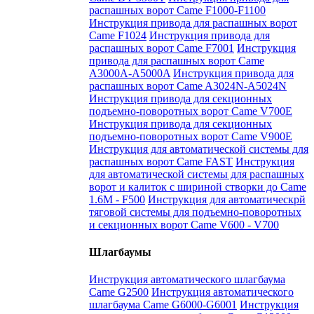
распашных ворот Came F1000-F1100
Инструкция привода для распашных ворот
Came F1024
Инструкция привода для
распашных ворот Came F7001
Инструкция
привода для распашных ворот Came
A3000A-A5000A
Инструкция привода для
распашных ворот Came A3024N-A5024N
Инструкция привода для секционных
подъемно-поворотных ворот Came V700E
Инструкция привода для секционных
подъемно-поворотных ворот Came V900E
Инструкция для автоматической системы для
распашных ворот Came FAST
Инструкция
для автоматической системы для распашных
ворот и калиток с шириной створки до Came
1.6М - F500
Инструкция для автоматическрй
тяговой системы для подъемно-поворотных
и секционных ворот Came V600 - V700
Шлагбаумы
Инструкция автоматического шлагбаума
Came G2500
Инструкция автоматического
шлагбаума Came G6000-G6001
Инструкция