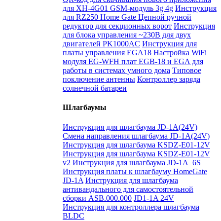
для XH-4G01 GSM-модуль 3g 4g
Инструкция
для RZ250 Home Gate Цепной ручной
редуктор для секционных ворот
Инструкция
для блока управления ~230В для двух
двигателей PK1000AC
Инструкция для
платы управления EGA18
Настройка WiFi
модуля EG-WFH плат EGB-18 и EGA для
работы в системах умного дома
Типовое
поключение антенны
Контроллер заряда
солнечной батареи
Шлагбаумы
Инструкция для шлагбаума JD-1A(24V)
Смена направления шлагбаума JD-1A(24V)
Инструкция для шлагбаума KSDZ-E01-12V
Инструкция для шлагбаума KSDZ-E01-12V
v2
Инструкция для шлагбаума JD-1A_6S
Инструкция платы к шлагбауму HomeGate
JD-1A
Инструкция для шлагбаума
антивандального для самостоятельной
сборки ASB.000.000
JD1-1A 24V
Инструкция для контроллера шлагбаума
BLDC