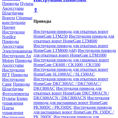
Приводы
Пульты
Аксессуары
⇧
Шлагбаумы
Ворота
Сборные
Приводы
конструкции
Прочее
Инструкция привода для откатных ворот
Инструкции
HomeGate LTM250
Инструкция привода для
NordIce
откатных ворот HomeGate LTM600
Приводы
Инструкция привода для откатных ворот
Аксессуары
HomeGate LTM600 (old)
Инструкция привода
Электрокарнизы
для откатных ворот HomeGate LTM1000
Инструкции An
Инструкция привода для гаражных ворот
Motors
Приводы
HomeGate CK600 / CK1000 / CK1500
Аксессуары
Инструкция привода для откатных ворот
Инструкции
HomeGate SL1000AC / SL1500AC
BFT
Приводы
Инструкция привода для откатных ворот
Инструкции
HomeGate DKC300AC / DKC500AC /
Came
Приводы
DKC800AC
Инструкция привода для
Шлагбаумы
откатных ворот HomeGate DKC300ACN /
Фотоэлементы
DKC600ACN / DKC800ACN
Инструкция
Пульты
Блоки
привода для распашных ворот HomeGate
управления
PK300DC / PK350DC
Инструкция привода
Платы
для распашных ворот HomeGate PK 150DC /
управления
PK 200DC
Инструкция привода для
Инструкции