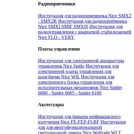
Радиоприемники
Инструкция для радиоприемника Nice SMX2
- SMX2R
Инструкция для радиоприёмника
Nice SMXI SMIF SMXIS
Инструкция для
радиоуправления с кварцевой стабилизацией
Nice FLO - VERY
Платы управления
Инструкция для электронной аппаратуры
управления Nice Spido
Инструкция для
электронной платы управления для
шлагбаума Nice WIL
Инструкция для
электронного блока управления для
исполнительных механизмов Nice Spider
6060 - Spider 6065 - Spider 6100
Аксессуары
Инструкция для барьера инфракрасного
излучения Nice FE-FEP-FI-BF
Инструкция
для для многофункциональной
светодиодной лампы Nice Wallyght WLT