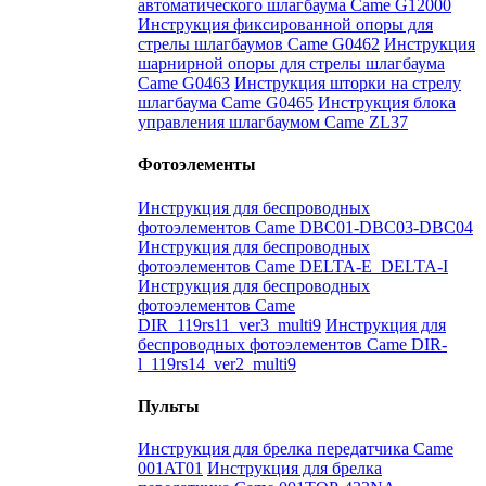
автоматического шлагбаума Came G12000
Инструкция фиксированной опоры для
стрелы шлагбаумов Came G0462
Инструкция
шарнирной опоры для стрелы шлагбаума
Came G0463
Инструкция шторки на стрелу
шлагбаума Came G0465
Инструкция блока
управления шлагбаумом Came ZL37
Фотоэлементы
Инструкция для беспроводных
фотоэлементов Came DBC01-DBC03-DBC04
Инструкция для беспроводных
фотоэлементов Came DELTA-E_DELTA-I
Инструкция для беспроводных
фотоэлементов Came
DIR_119rs11_ver3_multi9
Инструкция для
беспроводных фотоэлементов Came DIR-
l_119rs14_ver2_multi9
Пульты
Инструкция для брелка передатчика Came
001AT01
Инструкция для брелка