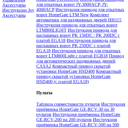
для откатных ворот JY-3000ACP, JY-
Аксессуары
4000ACP
Инструкция привода для откатных
Инструкции Joy
ворот HomeGate LTM New
Комплект
Аксессуары
автоматики для раздвижных дверей HH115
Инструкция привода для откатных ворот
LTM800LIGHT
Инструкция привода для
распашных ворот PK 150DC / PK 200DC с
платой EGA18
Инструкция привода для
распашных ворот PK 250DC с платой
EGA18
Инструкция привода для откатных
ворот LTM800Light с платой EGB18
Привод
для автоматических раздвижных дверей
CASA2
Компактный привод скрытой
установки HomeGate HSD400
Компактный
привод скрытой установки HomeGate
HSD400 (с платой EGA18)
Пульты
Таблица совместимости пультов
Инструкция
приёмника HomeGate GE-RCV-30 на 30
пультов
Инструкция приёмника HomeGate
GE-RCV-200 на 200 пультов
Инструкция
приёмника HomeGate GE-RCV-500 на 500