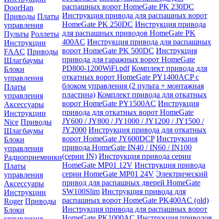
распашных ворот HomeGate PK 230DC
DoorHan
Инструкция привода для распашных ворот
Приводы
Платы
HomeGate PK 250DC
Инструкция привода
управления
для распашных приводов HomeGate PK
Пульты
Роллеты
400AC
Инструкция привода для распашных
Инструкции
ворот HomeGate PK 500DC
Инструкция
FAAC
Приводы
привода для гаражных ворот HomeGate
Шлагбаумы
PD800-1200WiFi.pdf
Комплект привода для
Блоки
откатных ворот HomeGate PY1400ACP с
управления
блоком управления (2 пульта + монтажная
Платы
пластина)
Комплект привода для откатных
управления
ворот HomeGate PY1500AC
Инструкция
Аксессуары
привода для откатных ворот HomeGate
Инструкции
JY600 / JY800 / JY1000 / JY1200 / JY1500 /
Nice
Приводы
JY2000
Инструкция привода для откатных
Шлагбаумы
ворот HomeGate JY600DCP
Инструкция
Блоки
привода HomeGate IN40 / IN60 / IN100
управления
(серии IN)
Инструкция привода серии
Радиоприемники
HomeGate MP01 12V
Инструкция привода
Платы
серии HomeGate MP01 24V
Электрический
управления
привод для распашных дверей HomeGate
Аксессуары
SW100Slim
Инструкция привода для
Инструкции
распашных ворот HomeGate PK400AC (old)
Roger
Приводы
Инструкция привода для распашных ворот
Блоки
HomeGate PK1000AC
Инструкция приводов
управления