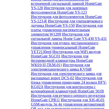
встроенной сигнальной лампой HomeGate
YS-120
Инструкция для лазерных
фотоэлементов HomeGate YS-123
Инструкция для фотоэлементов HomeGate
YS-123-R
Инструкция для ультразвукового
датчика HomeGate YS-150
Инструкция для
платы управления нагревательным
элементом W1209
Инструкция для
сигнальной лампы Home Gate YS-430 YS-431
Инструкция для пульта дистанционного
управления универсальный HomeGate
YET2130red
Инструкция для WiFi модуля
HomeGate SGC01
Инструкция для
беспроводной клавиатуры HomeGate
WK01(JJ-TKM-01)
Инструкция для
электромеханического замка KV048
Инструкция для электрического замка для
распашных ворот DCS-02
Инструкция для
блока управления приводами 24 вольта HFY-
KG02A
Инструкция для контроллера с
кодонаборной клавиатурой HomeGate 501B
Инструкция для ручного цепного редуктора
HomeGate CPR11
Инструкция для XH-4G01
GSM-модуль 3g 4g управления автоматикой
QR-код для скачивания нового приложения